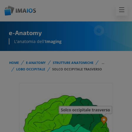
e-Anatomy
L'anatomia dell'
Imaging
HOME
E-ANATOMY
STRUTTURE ANATOMICHE
...
LOBO OCCIPITALE
SOLCO OCCIPITALE TRASVERSO