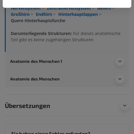
Menschlicher Körper
>
Integrierende Systeme
>
Nervensystem
>
Zentralnervensystem
>
Gehirn
>
Großhirn
>
Endhirn
>
Hinterhauptlappen
>
Quere Hinterhauptsfurche
Darunterliegende Strukturen:
Für dieses anatomische
Teil gibt es keine zugehörigen Strukturen
Anatomie des Menschen 1
Anatomie des Menschen
Übersetzungen
Sie haben einen Fehler gefunden?