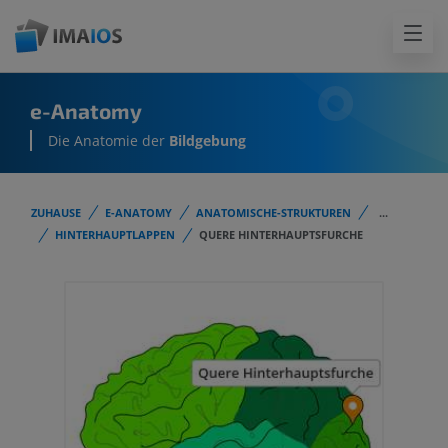
e-Anatomy
Die Anatomie der
Bildgebung
ZUHAUSE
E-ANATOMY
ANATOMISCHE-STRUKTUREN
...
HINTERHAUPTLAPPEN
QUERE HINTERHAUPTSFURCHE