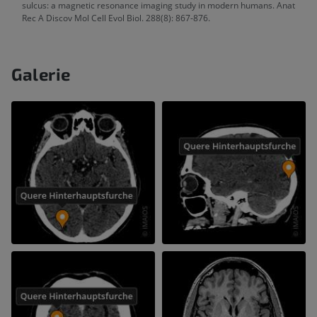
sulcus: a magnetic resonance imaging study in modern humans. Anat
Rec A Discov Mol Cell Evol Biol. 288(8): 867-876.
Galerie