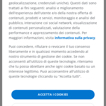
geolocalizzazione, credenziali uniche). Questi dati sono
trattati ai fini seguenti: analisi e miglioramento
dell'esperienza dell'utente e/o della nostra offerta di
Gerarchia anatomica
contenuti, prodotti e servizi, monitoraggio e analisi del
pubblico, interazione coi social network, visualizzazione
di contenuti personalizzati, valutazione della
Anatomia umana 2
performance e apprezzamento dei contenuti. Per
maggiori informazioni, visita
informativa sulla privacy
.
Corpo umano
>
Apparati muscoloscheletrici
>
Sistema muscolare
>
Puoi concedere, rifiutare o revocare il tuo consenso
Parte cranica del sistema muscolare
>
liberamente e in qualsiasi momento accedendo al
Muscoli della testa
>
nostro strumento di gestione dei cookie. Se non
Muscoli intrinseci del padiglione auricolare
>
acconsenti all'utilizzo di queste tecnologie, riteniamo
Muscolo grande dell'elice
che tu possa obiettare anche ogni cookie basato su un
interesse legittimo. Puoi acconsentire all'utilizzo di
Strutture sottostanti:
Non sono presenti strutture
queste tecnologie cliccando su "Accetta tutti".
soggiacenti per questa parte anatomica
ACCETTA I COOKIES
Anatomia umana 1