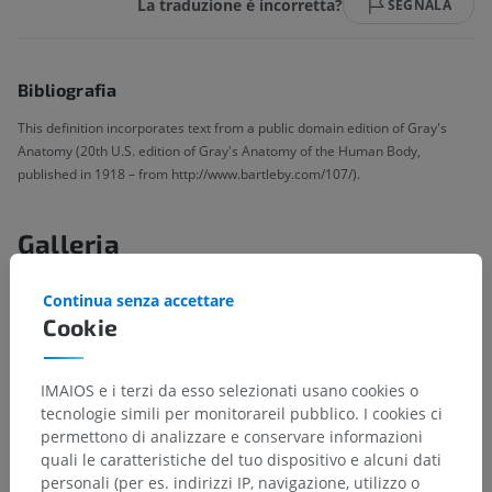
La traduzione è incorretta?
SEGNALA
Bibliografia
This definition incorporates text from a public domain edition of Gray's
Anatomy (20th U.S. edition of Gray's Anatomy of the Human Body,
published in 1918 – from http://www.bartleby.com/107/).
Galleria
Continua senza accettare
Cookie
IMAIOS e i terzi da esso selezionati usano cookies o
tecnologie simili per monitorareil pubblico. I cookies ci
permettono di analizzare e conservare informazioni
quali le caratteristiche del tuo dispositivo e alcuni dati
personali (per es. indirizzi IP, navigazione, utilizzo o