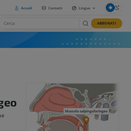
Accedi
Contatti
Lingue
ABBONATI
geo
us