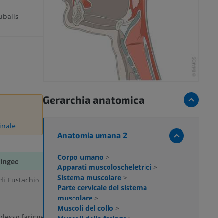
balis
Gerarchia anatomica
inale
Anatomia umana 2
Corpo umano
>
ringeo
Apparati muscoloscheletrici
>
Sistema muscolare
>
 di Eustachio
Parte cervicale del sistema
muscolare
>
Muscoli del collo
>
plesso faringeo)