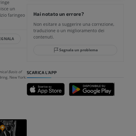
ringe
del ginocchio
uisce un
Hai notato un errore?
izio faringeo
Non esitare a suggerire una correzione,
traduzione o un miglioramento dei
glia e del
contenuti.
EGNALA
Segnala un problema
mpiede
ical Basis of
SCARICA L'APP
ndring. New York:
nferiore
a della gamba