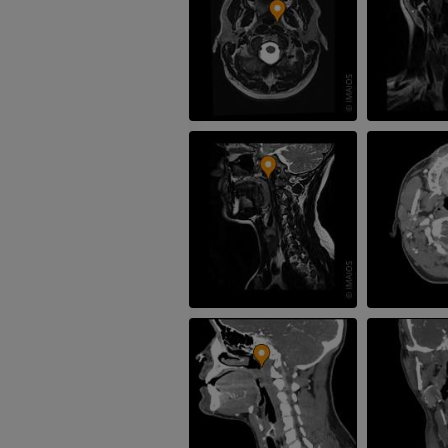
GRATUITO
Angiografia del
inferiore (DSA)
Angiografia
GRATUITO