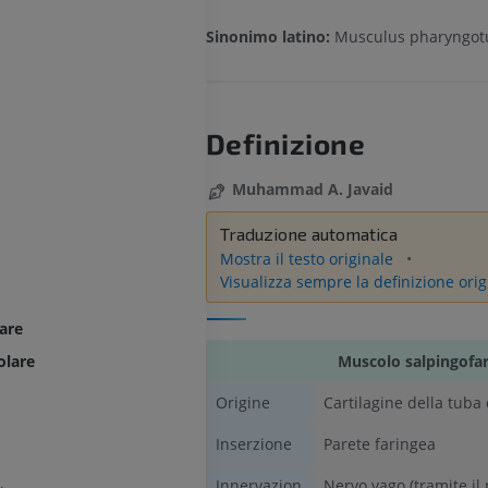
Sinonimo latino:
Musculus pharyngotu
Definizione
Muhammad A. Javaid
Traduzione automatica
Mostra il testo originale
Visualizza sempre la definizione orig
are
Muscolo salpingofa
olare
Origine
Cartilagine della tuba
Inserzione
Parete faringea
Innervazion
Nervo vago (tramite il 