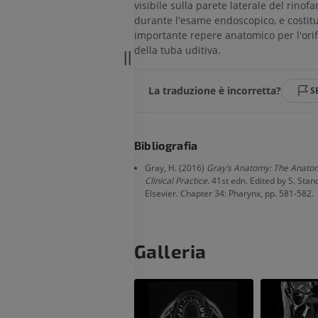
visibile sulla parete laterale del rinofa
superiore
Artrografia TC 
durante l'esame endoscopico, e costit
Radiografie
Artrografia
importante repere anatomico per l'orif
PREMIUM
PREMIUM
della tuba uditiva.
Arto superiore
RMN della cavi
La traduzione è incorretta?
S
Illustrazioni
retropiede
RM
PREMIUM
PREMIUM
Arteriografia dell'arto
Bibliografia
superiore
RMN dell’ava
Gray, H. (2016)
Gray’s Anatomy: The Anatom
Angiografia
RM
Clinical Practice
. 41st edn. Edited by S. Sta
GRATUITO
PREMIUM
Elsevier. Chapter 34: Pharynx, pp. 581-582.
Visible Human Project
CTA dell’arto i
fotografie
TC
Galleria
PREMIUM
PREMIUM
Arterie ed oss
TC