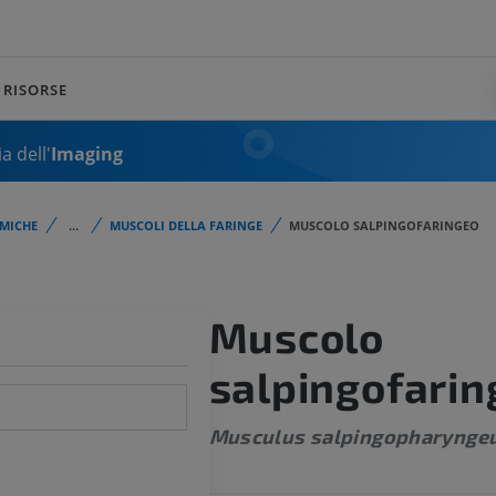
RISORSE
a dell'
Imaging
MICHE
...
MUSCOLI DELLA FARINGE
MUSCOLO SALPINGOFARINGEO
Muscolo
salpingofarin
Musculus salpingopharynge