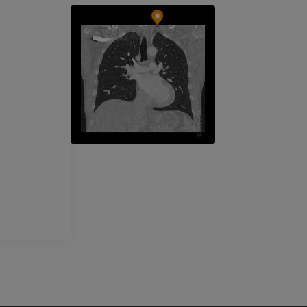
Radiografie
Artrografia
PREMIUM
PREMIUM
Arto superiore
RMN della cavi
Illustrazioni
retropiede
RM
PREMIUM
PREMIUM
Arteriografia dell'arto
superiore
RMN dell’ava
Angiografia
RM
GRATUITO
PREMIUM
Visible Human Project
CTA dell’arto i
fotografie
TC
PREMIUM
PREMIUM
Arterie ed oss
TC
GRATUITO