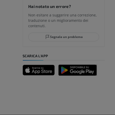
Hai notato un errore?
Non esitare a suggerire una correzione,
traduzione o un miglioramento dei
glia e del
contenuti.
Segnala un problema
mpiede
SCARICA L'APP
nferiore
a della gamba