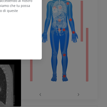
 accedendo al nostro
teniamo che tu possa
zo di queste
l’arto
inferiore
chio
‹
›
del ginocchio