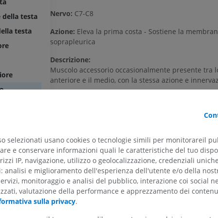
ta
Nervo:
C7-C8
 della testa
ella testa
Azione:
Eleva la prima costa - Sostiene la membra
soprapleurica
ore
Descrizione:
Muscolo accessorio occasionalmente presente tra l
iore
anteriore e il medio, con la stessa azione e innerva
mo
astoideo
La traduzione è incorretta?
SEGNAL
Cont
so selezionati usano cookies o tecnologie simili per monitorareil pub
Bibliografia
re e conservare informazioni quali le caratteristiche del tuo dispos
rizzi IP, navigazione, utilizzo o geolocalizzazione, credenziali unich
This definition incorporates text from a public domain edition 
ti: analisi e miglioramento dell'esperienza dell'utente e/o della nost
ARTO SUPERIORE
ARTO INFERIORE
Anatomy (20th U.S. edition of Gray's Anatomy of the Human B
servizi, monitoraggio e analisi del pubblico, interazione coi social n
in 1918 – from http://www.bartleby.com/107/).
izzati, valutazione della performance e apprezzamento dei contenu
RMN dell'arto superiore
Arto inferiore
formativa sulla privacy
.
RM
Illustrazioni
lare
Galleria
PREMIUM
PREMIUM