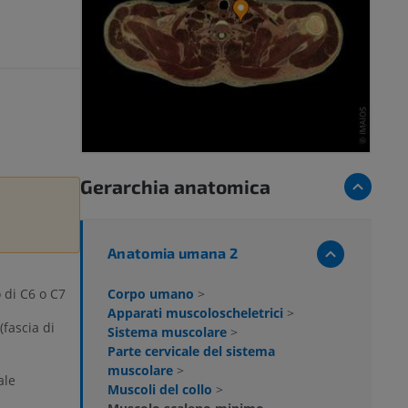
Gerarchia anatomica
Anatomia umana 2
Corpo umano
>
 di C6 o C7
Apparati muscoloscheletrici
>
fascia di
Sistema muscolare
>
Parte cervicale del sistema
muscolare
>
ale
Muscoli del collo
>