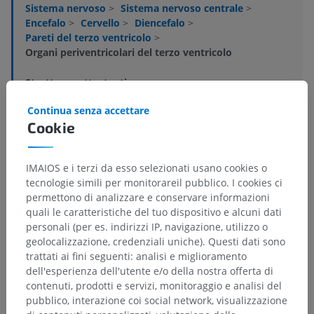
Sistema nervoso
>
Sistema nervoso centrale
>
Encefalo
>
Cervello
>
Diencefalo
>
Pareti del terzo ventricolo
>
Organi periventricolari del terzo ventricolo
Strutture sottostanti:
Organo vascolare della lamina terminale
Continua senza accettare
Organo subfornicale
Cookie
Organo subcommessurale
Eminenza mediana
IMAIOS e i terzi da esso selezionati usano cookies o
tecnologie simili per monitorareil pubblico. I cookies ci
permettono di analizzare e conservare informazioni
quali le caratteristiche del tuo dispositivo e alcuni dati
personali (per es. indirizzi IP, navigazione, utilizzo o
Traduzioni
geolocalizzazione, credenziali uniche). Questi dati sono
trattati ai fini seguenti: analisi e miglioramento
dell'esperienza dell'utente e/o della nostra offerta di
contenuti, prodotti e servizi, monitoraggio e analisi del
Hai notato un errore?
pubblico, interazione coi social network, visualizzazione