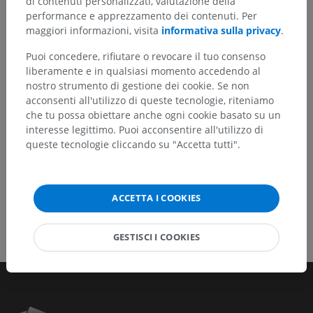
di contenuti personalizzati, valutazione della
Non esitare a suggerire una correzione, traduzione o
performance e apprezzamento dei contenuti. Per
un miglioramento dei contenuti.
maggiori informazioni, visita
informativa sulla privacy
.
Segnala un problema
Puoi concedere, rifiutare o revocare il tuo consenso
liberamente e in qualsiasi momento accedendo al
nostro strumento di gestione dei cookie. Se non
acconsenti all'utilizzo di queste tecnologie, riteniamo
SCARICA L'APP
che tu possa obiettare anche ogni cookie basato su un
interesse legittimo. Puoi acconsentire all'utilizzo di
queste tecnologie cliccando su "Accetta tutti".
ACCETTA I COOKIES
GESTISCI I COOKIES