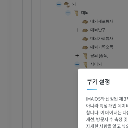
뇌
RI
발목 MRI
MRI
대뇌
프리미엄
대뇌세로틈새
대뇌반구
관절조영 CT
발앞부 MRI
대뇌가로틈새
절
MRI
대뇌가쪽오목
프리미엄
끝뇌 [종뇌]
사이뇌
RI
다리 MRI
고삐
MRI
쿠키 설정
고삐고랑
프리미엄
시상베개
방사선 촬영
다리 방사선 촬영
IMAIOS와 선정된 제
가쪽무릎체
 사진
방사선 사진
아니라 특정 개인 데이터(
안쪽무릎체
합니다. 이 데이터는 다
무료
시각교차
개선, 방문자 수 측정 
시각로
자세한 사항을 알고 싶
다리