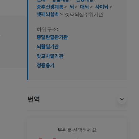
중추신경계통
>
뇌
>
대뇌
>
사이뇌
>
셋째뇌실벽
>
셋째뇌실주위기관
하위 구조:
.
종말판혈관기관
뇌활밑기관
맞교차밑기관
정중융기
번역
전신
부위를 선택하세요