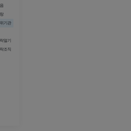
음
프리미엄
프리미엄
랑
다리 동맥 및
위기관
CT
무료
락얼기
락조직
다리 혈관조
혈관조영
무료