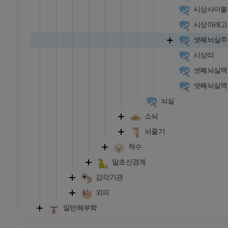
시상사이붙
시상아래고
셋째뇌실주
시상띠
셋째뇌실맥
셋째뇌실맥
뇌실
소뇌
뇌줄기
척수
말초신경계
감각기관
외피
일반해부학