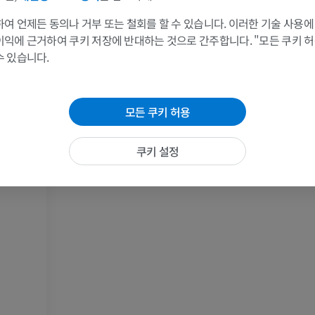
MRI
MRI
여 언제든 동의나 거부 또는 철회를 할 수 있습니다. 이러한 기술 사용에
프리미엄
프리미엄
이익에 근거하여 쿠키 저장에 반대하는 것으로 간주합니다. "모든 쿠키 
수 있습니다.
팔 방사선촬영
무릎 관절조영
방사선 사진
CT 관절
모든 쿠키 허용
프리미엄
프리미엄
팔
발목 및 발뒤부
쿠키 설정
삽화
MRI
프리미엄
프리미엄
팔 혈관조영술
발앞부 MRI
혈관조영
MRI
무료
프리미엄
가시인간프로젝트
다리 CTA
사진
CT