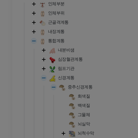
인체부분
인체부위
근골격계통
내장계통
통합계통
내분비샘
심장혈관계통
림프기관
신경계통
중추신경계통
회색질
백색질
그물체
뇌실막
발목 - 발
뇌척수막