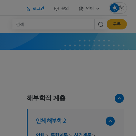
로그인
문의
언어
구독
해부학적 계층
인체 해부학 2
인체
>
통합계통
>
신경계통
>