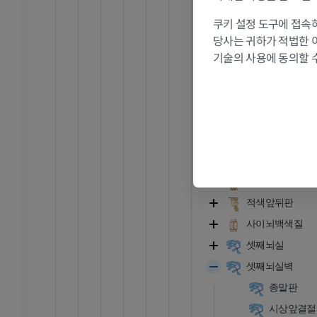
시상하부깔때기
삽화
쿠키 설정 도구에 접속하
유두체
프리미엄
당사는 귀하가 적법한 
시상상부
기술의 사용에 동의할 
발목 및 발 CT
시상
CT
시상앞부위
프리미엄
시상밑부
시각앞구역
시상하부
덮개앞
적색앞뒤판
사이뇌백색질
셋째뇌실
셋째뇌실벽
종말판
시상앞결절