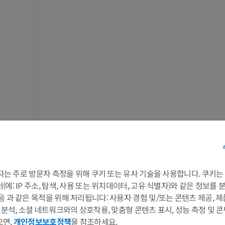
팔 MRI
다리
MRI
삽화
프리미엄
프리미엄
어깨 MRI
다리 방사선 
MRI
방사선 사진
프리미엄
무료
손목 MRI
다리 MRI
MRI
MRI
프리미엄
프리미엄
팔꿈치 MRI
엉덩이 MRI
 3자는 주로 방문자 측정을 위해 쿠키 또는 유사 기술을 사용합니다. 쿠키
MRI
MRI
예: IP 주소, 탐색, 사용 또는 위치데이터, 고유 식별자)와 같은 정보를
음 과 같은 목적을 위해 처리됩니다: 사용자 경험 및/또는 콘텐츠 제공, 
프리미엄
프리미엄
및 분석, 소셜 네트워크와의 상호작용, 맞춤형 콘텐츠 표시, 성능 측정 및 콘
으면,
개인정보보호정책
을 참조하세요.
손 MRI
무릎 MRI