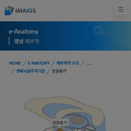
e-Anatomy
영상
해부학
HOME
E-ANATOMY
해부학적 구조
...
셋째뇌실주위기관
정중융기