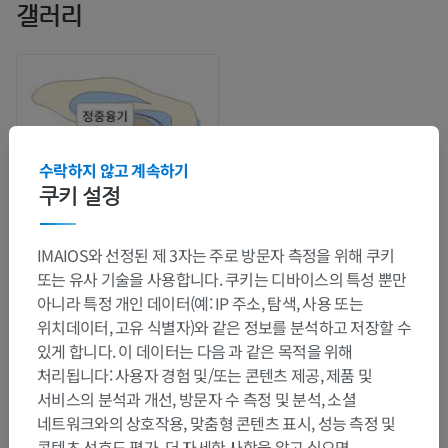
갤러리
수락하지 않고 계속하기
쿠키 설정
IMAIOS와 선정된 제 3자는 주로 방문자 측정을 위해 쿠키
또는 유사 기술을 사용합니다. 쿠키는 디바이스의 특성 뿐만
아니라 특정 개인 데이터(예: IP 주소, 탐색, 사용 또는
해부학적 계층
위치데이터, 고유 식별자)와 같은 정보를 분석하고 저장할 수
있게 합니다. 이 데이터는 다음 과 같은 목적을 위해
처리됩니다: 사용자 경험 및/또는 콘텐츠 제공, 제품 및
인체 해부학 2
서비스의 분석과 개선, 방문자 수 측정 및 분석, 소셜
인체
>
통합계통
>
신경계통
>
중추신경계통
>
뇌
>
네트워크와의 상호작용, 맞춤형 콘텐츠 표시, 성능 측정 및
대뇌
>
사이뇌
>
셋째뇌실벽
>
셋째뇌실주위기관
>
콘텐츠 선호도 평가. 더 자세한 사항을 알고 싶으면,