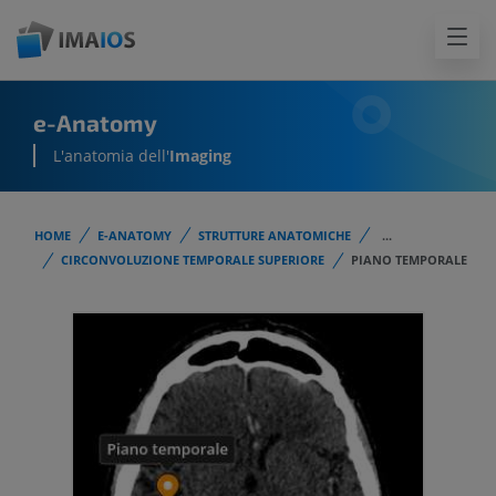
e-Anatomy
L'anatomia dell'
Imaging
HOME
E-ANATOMY
STRUTTURE ANATOMICHE
...
CIRCONVOLUZIONE TEMPORALE SUPERIORE
PIANO TEMPORALE