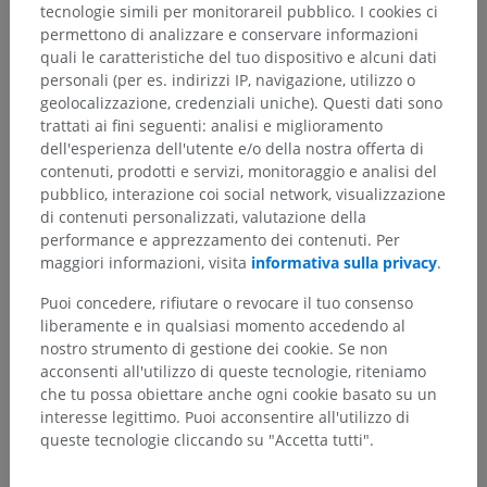
tecnologie simili per monitorareil pubblico. I cookies ci
permettono di analizzare e conservare informazioni
quali le caratteristiche del tuo dispositivo e alcuni dati
personali (per es. indirizzi IP, navigazione, utilizzo o
geolocalizzazione, credenziali uniche). Questi dati sono
trattati ai fini seguenti: analisi e miglioramento
dell'esperienza dell'utente e/o della nostra offerta di
Gerarchia anatomica
contenuti, prodotti e servizi, monitoraggio e analisi del
pubblico, interazione coi social network, visualizzazione
di contenuti personalizzati, valutazione della
performance e apprezzamento dei contenuti. Per
Anatomia umana 2
maggiori informazioni, visita
informativa sulla privacy
.
Corpo umano
>
Sistemi integrativi
>
Puoi concedere, rifiutare o revocare il tuo consenso
Sistema nervoso
>
Sistema nervoso centrale
>
liberamente e in qualsiasi momento accedendo al
Encefalo
>
Cervello
>
Telencefalo
>
nostro strumento di gestione dei cookie. Se non
Lobo temporale
>
acconsenti all'utilizzo di queste tecnologie, riteniamo
Circonvoluzione temporale superiore
>
che tu possa obiettare anche ogni cookie basato su un
Piano temporale
interesse legittimo. Puoi acconsentire all'utilizzo di
queste tecnologie cliccando su "Accetta tutti".
Strutture sottostanti:
Non sono presenti strutture
soggiacenti per questa parte anatomica