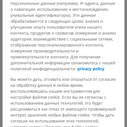
персональные данные (например, IP-адреса, данные
о навигации, использовании и местонахождении,
Анатомическая иерархия
уникальные идентификаторы). Эти данные
обрабатываются в следующих целях: анализ и
улучшение опыта пользователя и/или нашего
контента, продуктов и сервисов, измерение и анализ
Анатомия человека 2
аудитории, взаимодействие с социальными сетями,
Человеческое тело
>
Systemata integrantia
>
отображение персонализированного контента,
Нервная система
>
измерение производительности и
Центральная нервная система
>
Головной мозг
>
привлекательности контента. Для получения
Мозг
>
Конечный мозг
>
Височная доля
>
дополнительной информации ознакомьтесь с нашей
Верхняя височная извилина
>
политикой конфиденциальности:
privacy policy
.
Височная площадка
Вы можете дать, отозвать или отказаться от согласия
на обработку данных в любое время,
Основные структуры:
Нет анатомических терминов,
воспользовавшись нашим инструментом для
относящихся к этой части тела
настройки файлов cookie. Если вы не согласны с
использованием данных технологий, это будет
расцениваться как отказ от имеющего правомерный
Анатомия человека 1
интерес хранения любых файлов cookie. Чтобы дать
согласие на использование этих технологий,
нажмите кнопку «Принять все файлы cookie».