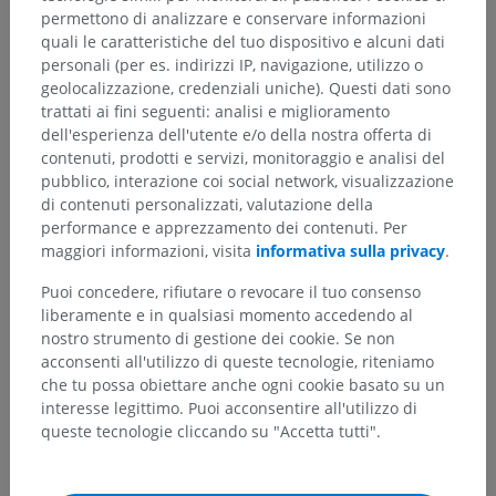
permettono di analizzare e conservare informazioni
quali le caratteristiche del tuo dispositivo e alcuni dati
personali (per es. indirizzi IP, navigazione, utilizzo o
Gerarchia anatomica
geolocalizzazione, credenziali uniche). Questi dati sono
trattati ai fini seguenti: analisi e miglioramento
dell'esperienza dell'utente e/o della nostra offerta di
Anatomia umana 2
contenuti, prodotti e servizi, monitoraggio e analisi del
pubblico, interazione coi social network, visualizzazione
Corpo umano
>
Sistemi integrativi
>
di contenuti personalizzati, valutazione della
Sistema nervoso
>
Sistema nervoso centrale
>
performance e apprezzamento dei contenuti. Per
Encefalo
>
Cervello
>
Telencefalo
>
maggiori informazioni, visita
informativa sulla privacy
.
Sostanza bianca del telencefalo
>
Fibre commessurali del telencefalo
>
Corpo calloso
>
Puoi concedere, rifiutare o revocare il tuo consenso
Radiazione del corpo calloso
liberamente e in qualsiasi momento accedendo al
nostro strumento di gestione dei cookie. Se non
Strutture sottostanti:
acconsenti all'utilizzo di queste tecnologie, riteniamo
Fascio frontale del corpo calloso
che tu possa obiettare anche ogni cookie basato su un
Fascio occipitale del corpo calloso
interesse legittimo. Puoi acconsentire all'utilizzo di
queste tecnologie cliccando su "Accetta tutti".
Tapetum