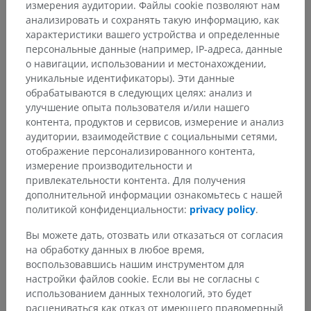
измерения аудитории. Файлы cookie позволяют нам
анализировать и сохранять такую информацию, как
характеристики вашего устройства и определенные
Анатомическая иерархия
персональные данные (например, IP-адреса, данные
о навигации, использовании и местонахождении,
уникальные идентификаторы). Эти данные
обрабатываются в следующих целях: анализ и
Анатомия человека 2
улучшение опыта пользователя и/или нашего
Человеческое тело
>
Systemata integrantia
>
контента, продуктов и сервисов, измерение и анализ
Нервная система
>
аудитории, взаимодействие с социальными сетями,
Центральная нервная система
>
Головной мозг
>
отображение персонализированного контента,
Мозг
>
Конечный мозг
>
измерение производительности и
Substantia alba telencephali
>
привлекательности контента. Для получения
Комиссуральные волокна конечного мозга
>
дополнительной информации ознакомьтесь с нашей
Мозолистое тело
>
политикой конфиденциальности:
privacy policy
.
Лучистость мозолистого тела
Вы можете дать, отозвать или отказаться от согласия
на обработку данных в любое время,
Основные структуры:
воспользовавшись нашим инструментом для
Forceps frontalis
настройки файлов cookie. Если вы не согласны с
Forceps occipitalis
использованием данных технологий, это будет
Покров
расцениваться как отказ от имеющего правомерный