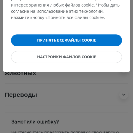
интерес хранения любых файлов cookie. Чтобы дать
согласие на использование этих технологий,
нажмите кнопку «Принять все файлы cookie».
Анатомия человека 1
Нейроанатомия человека
ПРИНЯТЬ ВСЕ ФАЙЛЫ COOKIE
НАСТРОЙКИ ФАЙЛОВ COOKIE
Сравнительная анатомия
животных
Переводы
Заметили ошибку?
Не стесняйтесь предложить поправку, свою версию