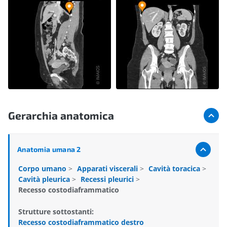
Gerarchia anatomica
Anatomia umana 2
Corpo umano
>
Apparati viscerali
>
Cavità toracica
>
Cavità pleurica
>
Recessi pleurici
>
Recesso costodiaframmatico
Strutture sottostanti:
Recesso costodiaframmatico destro