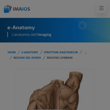
e-Anatomy
L'anatomia dell'
Imaging
HOME
E-ANATOMY
STRUTTURE ANATOMICHE
...
REGIONI DEL DORSO
REGIONE LOMBARE