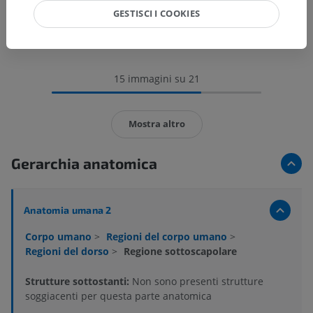
GESTISCI I COOKIES
15 immagini su 21
Mostra altro
Gerarchia anatomica
Anatomia umana 2
Corpo umano
>
Regioni del corpo umano
>
Regioni del dorso
>
Regione sottoscapolare
Strutture sottostanti:
Non sono presenti strutture
soggiacenti per questa parte anatomica