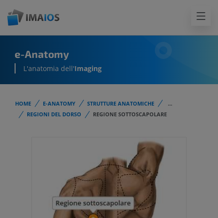
e-Anatomy
L'anatomia dell'
Imaging
HOME
E-ANATOMY
STRUTTURE ANATOMICHE
...
REGIONI DEL DORSO
REGIONE SOTTOSCAPOLARE