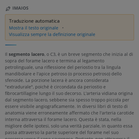
IMAIOS
Traduzione automatica
Mostra il testo originale
Visualizza sempre la definizione originale
Il
segmento lacero
, o C3, è un breve segmento che inizia al di
sopra del forame lacero e termina al legamento
petrolinguale, una riflessione del periostio tra la lingula
mandibolare e l'apice petroso (o processo petroso) dello
sfenoide. La porzione lacera è ancora considerata
"extradurale", poiché è circondata da periostio e
fibrocartillagine lungo il suo decorso. L'arteria vidiana origina
dal segmento lacero, sebbene sia spesso troppo piccola per
essere visibile angiograficamente. In diversi libri di testo di
anatomia viene erroneamente affermato che l'arteria carotide
interna attraversa il forame lacero. Questa è stata, nella
migliore delle ipotesi, solo una verità parziale, in quanto essa
passa attraverso la parte superiore del forame nel suo
percorso verso il seno cavernoso. Pertanto, non attraversa il