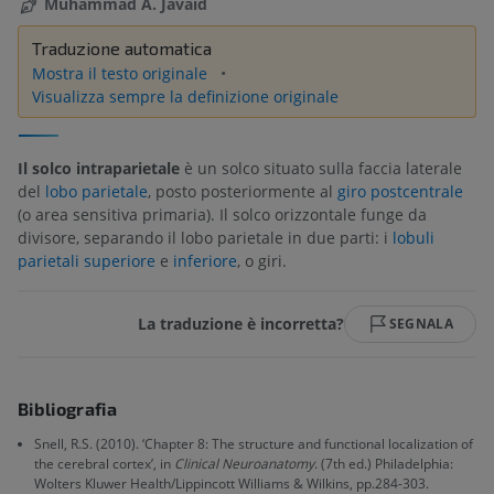
Muhammad A. Javaid
Traduzione automatica
Mostra il testo originale
Visualizza sempre la definizione originale
Il solco intraparietale
è un solco situato sulla faccia laterale
del
lobo parietale
, posto posteriormente al
giro postcentrale
(o area sensitiva primaria). Il solco orizzontale funge da
divisore, separando il lobo parietale in due parti: i
lobuli
parietali superiore
e
inferiore
, o giri.
La traduzione è incorretta?
SEGNALA
Bibliografia
Snell, R.S. (2010). ‘Chapter 8: The structure and functional localization of
the cerebral cortex’, in
Clinical Neuroanatomy
. (7th ed.) Philadelphia:
Wolters Kluwer Health/Lippincott Williams & Wilkins, pp.284-303.