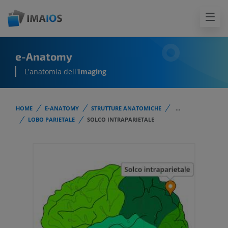
e-Anatomy
L'anatomia dell'
Imaging
HOME
E-ANATOMY
STRUTTURE ANATOMICHE
...
LOBO PARIETALE
SOLCO INTRAPARIETALE