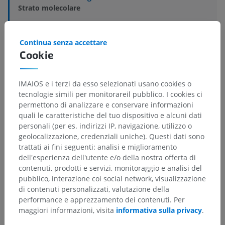
Strato molecolare
Strutture sottostanti:
Non sono presenti strutture
soggiacenti per questa parte anatomica
Continua senza accettare
Cookie
IMAIOS e i terzi da esso selezionati usano cookies o
Traduzioni
tecnologie simili per monitorareil pubblico. I cookies ci
permettono di analizzare e conservare informazioni
quali le caratteristiche del tuo dispositivo e alcuni dati
personali (per es. indirizzi IP, navigazione, utilizzo o
geolocalizzazione, credenziali uniche). Questi dati sono
Hai notato un errore?
trattati ai fini seguenti: analisi e miglioramento
Non esitare a suggerire una correzione, traduzione o
dell'esperienza dell'utente e/o della nostra offerta di
un miglioramento dei contenuti.
contenuti, prodotti e servizi, monitoraggio e analisi del
pubblico, interazione coi social network, visualizzazione
Segnala un problema
di contenuti personalizzati, valutazione della
performance e apprezzamento dei contenuti. Per
maggiori informazioni, visita
informativa sulla privacy
.
SCARICA L'APP