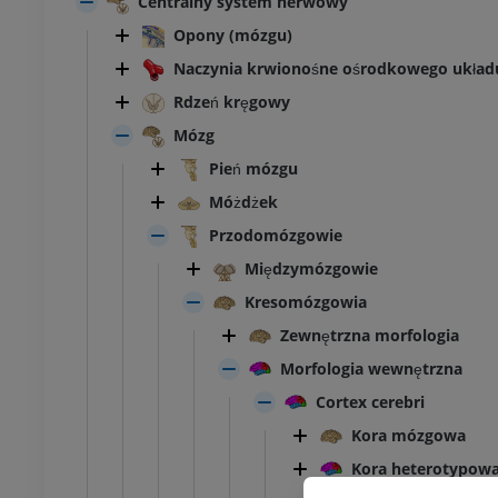
Centralny system nerwowy
Opony (mózgu)
Naczynia krwionośne ośrodkowego ukła
Rdzeń kręgowy
Mózg
Pień mózgu
Móżdżek
Przodomózgowie
Międzymózgowie
Kresomózgowia
Zewnętrzna morfologia
Morfologia wewnętrzna
Cortex cerebri
Kora mózgowa
KOSTKA-STOPA
Kora heterotypow
MRI stawu
MRI stawu skokowego