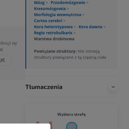
Mózg
>
Przodomózgowie
>
Kresomózgowia
>
Morfologia wewnętrzna
>
Cortex cerebri
>
Kora heterotypowa
>
Kora dawna
>
Regio retrobulbaris
>
Warstwa drobinowa
nicji tej
ej
Powiązane struktury:
Nie istnieją
struktury powiązane z tą częścią ciała
CJĘ
Tłumaczenia
CAŁY O
Wybierz strefę
a