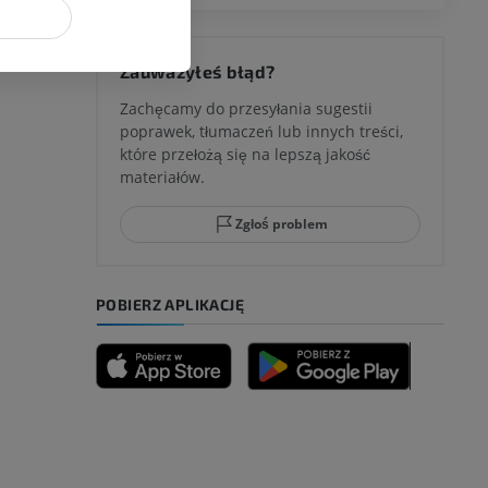
 kolana
Zauważyłeś błąd?
Zachęcamy do przesyłania sugestii
poprawek, tłumaczeń lub innych treści,
które przełożą się na lepszą jakość
ci stępu
materiałów.
Zgłoś problem
ia
POBIERZ APLIKACJĘ
zyny dolnej
 nogi