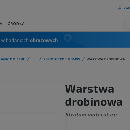
Zalo
A
ŹRÓDŁA
 w badaniach
obrazowych
I ANATOMICZNE
...
REGIO RETROBULBARIS
WARSTWA DROBINOWA
Warstwa
drobinowa
Stratum moleculare