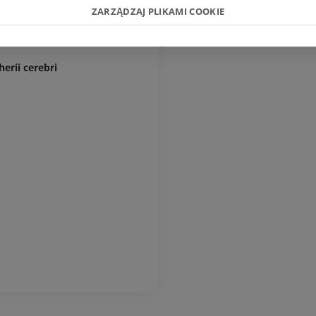
iamygdaloidea
PREMIUM
ZARZĄDZAJ PLIKAMI COOKIE
RTG kończyny górnej
paleocorticalis claustralis
Radiografia
Artrografia TK
PREMIUM
Artrogram TK
erii cerebri
PREMIUM
Kończyna górna
Ilustracje
RM kostki i koś
PREMIUM
RM
PREMIUM
Arteriografia kończyny
górnej
Angiografia
RM przodostop
RM
ZA DARMO
PREMIUM
Projekt Obrazowanie
Człowieka
Obraz CTA końc
Fotografia
TK
PREMIUM
PREMIUM
Tętnice i kości