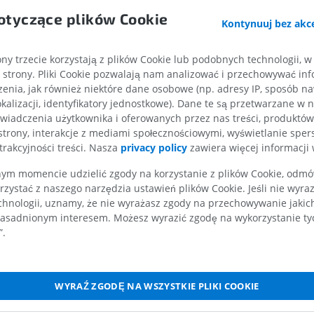
RM
Ilustracje
otyczące plików Cookie
Kontynuuj bez akce
s
PREMIUM
PREMIUM
ris
ny trzecie korzystają z plików Cookie lub podobnych technologii, w
RM obojczyka
RTG kończyny 
strony. Pliki Cookie pozwalają nam analizować i przechowywać info
RM
Radiografia
enia, jak również niektóre dane osobowe (np. adresy IP, sposób naw
PREMIUM
ZA DARMO
kalizacji, identyfikatory jednostkowe). Dane te są przetwarzane w 
insularis
wiadczenia użytkownika i oferowanych przez nas treści, produktów 
a
RM nadgarstka
RM kończyny d
strony, interakcje z mediami społecznościowymi, wyświetlanie sper
RM
RM
trakcyjności treści. Nasza
privacy policy
zawiera więcej informacji 
PREMIUM
PREMIUM
 węchowa
m momencie udzielić zgody na korzystanie z plików Cookie, odmówi
rzystać z naszego narzędzia ustawień plików Cookie. Jeśli nie wyra
robulbaris
RM łokcia
Obraz MRI sta
chnologii, uznamy, że nie wyrażasz zgody na przechowywanie jakic
RM
biodrowego
twa drobinowa
asadnionym interesem. Możesz wyrazić zgodę na wykorzystanie tych
RM
PREMIUM
”.
tum densocellulare
PREMIUM
twa komorek różnokształtnych
RM dłoni
RM
Obraz MRI sta
ęchowy
WYRAŹ ZGODĘ NA WSZYSTKIE PLIKI COOKIE
kolanowego
PREMIUM
riformis
RM