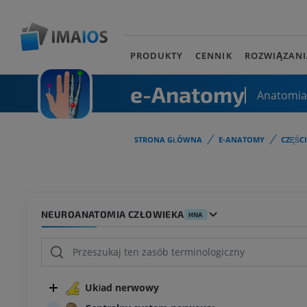
PRODUKTY
CENNIK
ROZWIĄZANI
e-Anatomy
Anatomia
STRONA GŁÓWNA
E-ANATOMY
CZĘŚC
NEUROANATOMIA CZŁOWIEKA
HNA
Układ nerwowy