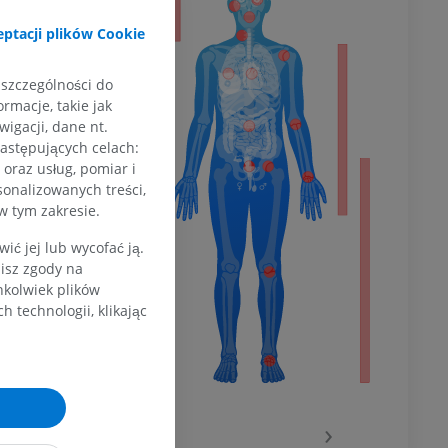
ptacji plików Cookie
 szczególności do
dolnej
rmacje, takie jak
igacji, dane nt.
następujących celach:
oraz usług, pomiar i
olnej
sonalizowanych treści,
w tym zakresie.
ć jej lub wycofać ją.
zisz zgody na
wu
hkolwiek plików
 technologii, klikając
wu
‹
›