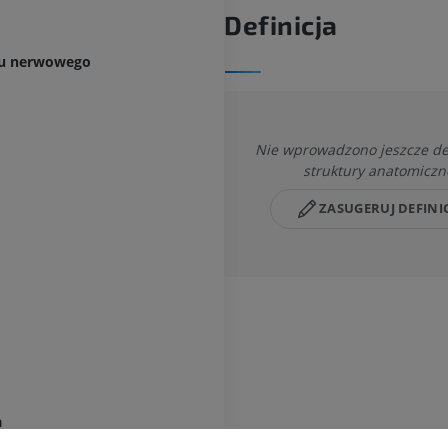
Definicja
du nerwowego
Nie wprowadzono jeszcze defi
struktury anatomiczn
ZASUGERUJ DEFINI
KOŃCZYNA GÓRNA
KOŃCZYNA DOLNA
a
RM kończyny górnej
Kończyna doln