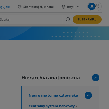
guj się
Skontaktuj się z nami
Języki
SUBSKRYBUJ
Hierarchia anatomiczna
Neuroanatomia człowieka
Centralny system nerwowy
>