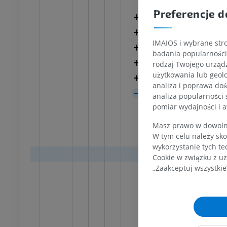
Kora homotypowa
owego
RM
Preferencje d
Isocortex granulari
PREMIUM
UM
Isocortex agranula
IMAIOS i wybrane stro
RM przodostopia
Kora pośrednia
badania popularności 
afia TK kolana
RM
Kora homotypowa
rodzaj Twojego urządz
ram TK
PREMIUM
użytkowania lub geolo
UM
Complexus claustro
analiza i poprawa doś
Kora heterotypow
RM kończyny dolnej
analiza popularności 
czyny dolnej
RM
pomiar wydajności i a
Kora dawna
PREMIUM
Opuszka
UM
Masz prawo w dowolny
W tym celu należy sko
Regio ret
RTG kończyny dolnej
wykorzystanie tych te
ńczyny dolnej
Radiografia
Wars
Cookie w związku z uz
rafia
ZA DARMO
„Zaakceptuj wszystkie
Stra
RMO
Wars
Kończyna dolna
na dolna
Ilustracje
Guzek w
cje
PREMIUM
Cortex pi
UM