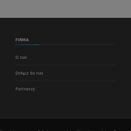
TK
ZA DARMO
Arteriografia 
dolnej
Angiografia
FIRMA
ZA DARMO
O nas
Dołącz do nas
Partnerzy