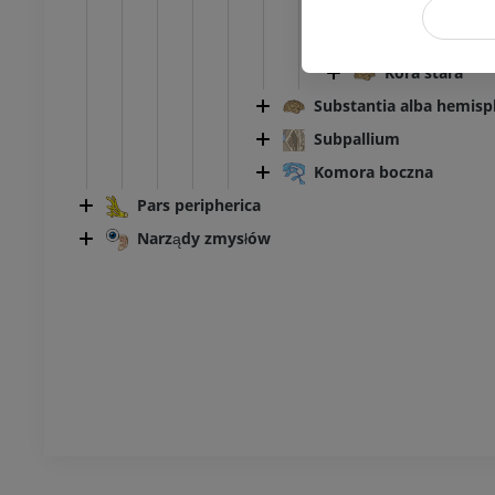
Regio per
Badanie TK stawu
Regio peri
skokowego i stopy
TK
Kora stara
PREMIUM
Substantia alba hemisph
Subpallium
Komora boczna
Pars peripherica
Narządy zmysłów