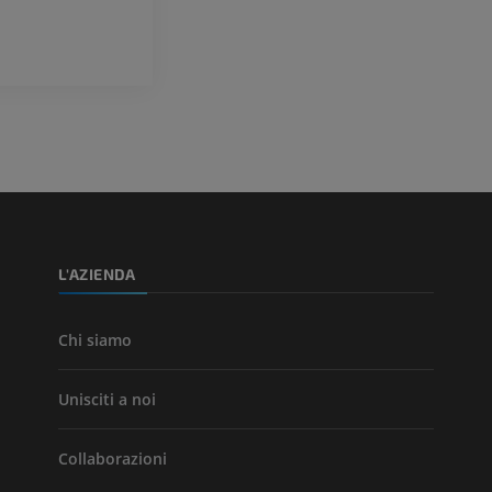
Visible Human Project
CTA dell’arto i
fotografie
TC
PREMIUM
PREMIUM
Arterie ed oss
TC
GRATUITO
Angiografia del
inferiore (DSA)
L'AZIENDA
Angiografia
GRATUITO
Chi siamo
Unisciti a noi
Collaborazioni