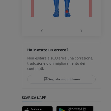
chio
‹
›
del ginocchio
Hai notato un errore?
Non esitare a suggerire una correzione,
traduzione o un miglioramento dei
glia e del
contenuti.
Segnala un problema
mpiede
SCARICA L'APP