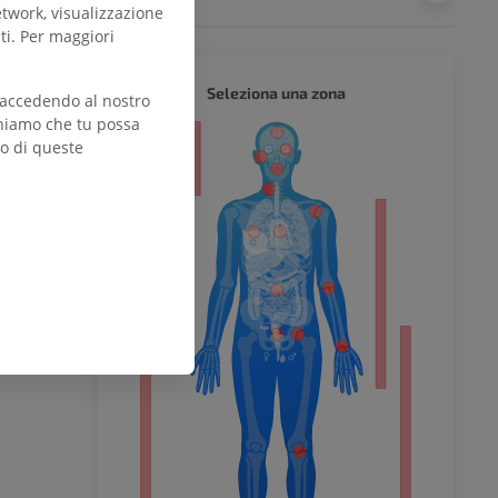
etwork, visualizzazione
ti. Per maggiori
CORPO 
Seleziona una zona
 accedendo al nostro
teniamo che tu possa
zo di queste
l’arto
inferiore