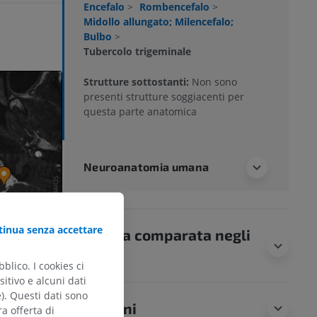
Encefalo
>
Rombencefalo
>
Midollo allungato; Milencefalo;
Bulbo
>
Tubercolo trigeminale
Strutture sottostanti:
Non sono
presenti strutture soggiacenti per
questa parte anatomica
Neuroanatomia umana
inua senza accettare
Anatomia comparata negli
animali
blico. I cookies ci
itivo e alcuni dati
e). Questi dati sono
Traduzioni
ra offerta di