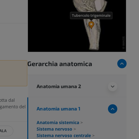
Gerarchia anatomica
Anatomia umana 2
tta dal
gamento del
Anatomia umana 1
Anatomia sistemica
>
Sistema nervoso
>
ALA
Sistema nervoso centrale
>