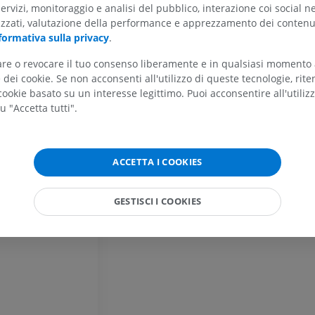
servizi, monitoraggio e analisi del pubblico, interazione coi social n
izzati, valutazione della performance e apprezzamento dei contenu
formativa sulla privacy
.
ARTO SUPERIORE
ARTO INFERIORE
tare o revocare il tuo consenso liberamente e in qualsiasi momento
dei cookie. Se non acconsenti all'utilizzo di queste tecnologie, ri
RMN dell'arto superiore
Arto inferiore
ookie basato su un interesse legittimo. Puoi acconsentire all'utiliz
RM
Illustrazioni
u "Accetta tutti".
PREMIUM
PREMIUM
RMN della spalla
Radiografia del
ACCETTA I COOKIES
RM
inferiore
Radiografie
PREMIUM
GESTISCI I COOKIES
GRATUITO
RMN del polso
RM
RMN dell’arto 
RM
PREMIUM
PREMIUM
RMN del gomito
RM
RMN dell'anca