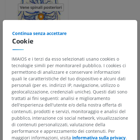
Continua senza accettare
Cookie
IMAIOS e i terzi da esso selezionati usano cookies o
Gerarchia anatomica
tecnologie simili per monitorareil pubblico. I cookies ci
permettono di analizzare e conservare informazioni
quali le caratteristiche del tuo dispositivo e alcuni dati
Anatomia umana 2
personali (per es. indirizzi IP, navigazione, utilizzo o
geolocalizzazione, credenziali uniche). Questi dati sono
trattati ai fini seguenti: analisi e miglioramento
Anatomia umana 1
dell'esperienza dell'utente e/o della nostra offerta di
contenuti, prodotti e servizi, monitoraggio e analisi del
pubblico, interazione coi social network, visualizzazione
Neuroanatomia umana
di contenuti personalizzati, valutazione della
Sistema nervoso centrale
>
performance e apprezzamento dei contenuti. Per
Vasi sanguigni cerebrospinali
>
maggiori informazioni, visita
informativa sulla privacy
.