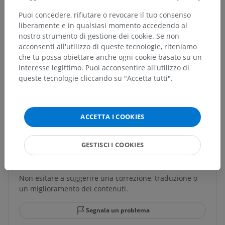
Vasi sanguigni del midollo spinale
>
Puoi concedere, rifiutare o revocare il tuo consenso
Vene midollari spinali
>
Vene perimidollari
>
liberamente e in qualsiasi momento accedendo al
Vene spinali posteriori
nostro strumento di gestione dei cookie. Se non
acconsenti all'utilizzo di queste tecnologie, riteniamo
Strutture sottostanti:
che tu possa obiettare anche ogni cookie basato su un
Vena centrale posteriore
interesse legittimo. Puoi acconsentire all'utilizzo di
queste tecnologie cliccando su "Accetta tutti".
Traduzioni
ACCETTA I COOKIES
GESTISCI I COOKIES
Hai notato un errore?
Non esitare a suggerire una correzione, traduzione o
un miglioramento dei contenuti.
Segnala un problema