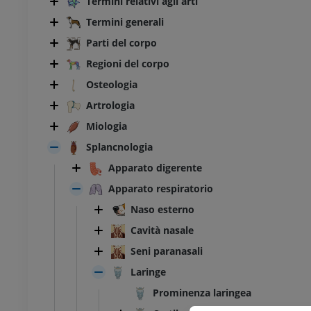
Termini relativi agli arti
Termini generali
Parti del corpo
Regioni del corpo
Osteologia
Artrologia
Miologia
Splancnologia
Apparato digerente
Apparato respiratorio
Naso esterno
Cavità nasale
Seni paranasali
Laringe
BOVINO
Prominenza laringea