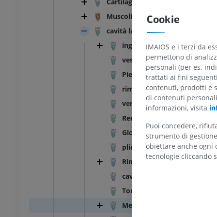
Cartilagini laringee
 Testa e collo
Toro e mucca - Anatomia
Muscoli della laringe
Cookie
generale
Illustrazioni
UM
cavità laringea
GRATUITO
ingresso alla laringe
IMAIOS e i terzi da es
 Torace
permettono di analizza
vestibolo della laringe
Toro e mucca - Osteologia
personali (per es. indi
Illustrazioni
Piega vestibolare
UM
trattati ai fini seguen
PREMIUM
contenuti, prodotti e 
rima vestibolare
di contenuti personal
 Addome - Pelvi
ventricolo laringeo
informazioni, visita
in
Recesso laringeo mediano
UM
Puoi concedere, rifiu
Glottide
strumento di gestione 
 Osteologia
obiettare anche ogni c
plica vocale
rafie
tecnologie cliccando s
Rima della glottide
UM
cavità infraglottica
Tonaca mucosa
 Osteologia
azioni
Membrana fibroelastica lari
UM