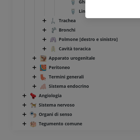
Ghiandole laringee
Linfonoduli [noduli linfatici]
Trachea
Bronchi
Polmone [destro e sinistro]
Cavità toracica
Apparato urogenitale
Peritoneo
Termini generali
Sistema endocrino
Angiologia
Sistema nervoso
Organi di senso
Tegumento comune