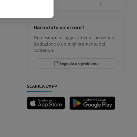
‹
›
Hai notato un errore?
Non esitare a suggerire una correzione,
traduzione o un miglioramento dei
contenuti.
Segnala un problema
SCARICA L'APP