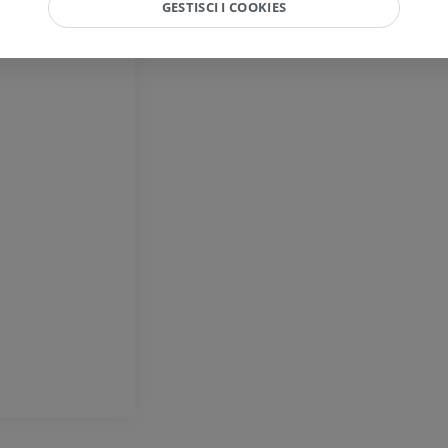
GESTISCI I COOKIES
 laringei
Cavallo – Dito e Zoccolo
Illustrazioni
PREMIUM
Cavallo - Testa
TC
PREMIUM
Cavallo - Denti
Illustrazioni
GRATUITO