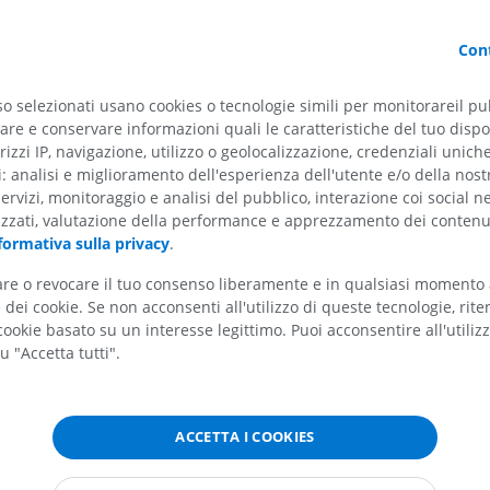
Cavallo - Osteologia
Topo - Corpo in
Illustrazioni
TC
Cont
PREMIUM
GRATUITO
so selezionati usano cookies o tecnologie simili per monitorareil pub
Cavallo - Osteologia
re e conservare informazioni quali le caratteristiche del tuo dispos
Radiografie
rizzi IP, navigazione, utilizzo o geolocalizzazione, credenziali unich
GRATUITO
ti: analisi e miglioramento dell'esperienza dell'utente e/o della nost
servizi, monitoraggio e analisi del pubblico, interazione coi social n
izzati, valutazione della performance e apprezzamento dei contenu
Cavallo - carpo
formativa sulla privacy
.
TC
PREMIUM
tare o revocare il tuo consenso liberamente e in qualsiasi momento
dei cookie. Se non acconsenti all'utilizzo di queste tecnologie, ri
Cavallo – Miologia
ookie basato su un interesse legittimo. Puoi acconsentire all'utiliz
Illustrazioni
u "Accetta tutti".
PREMIUM
Cavallo - Dita
ACCETTA I COOKIES
RM
ngea
PREMIUM