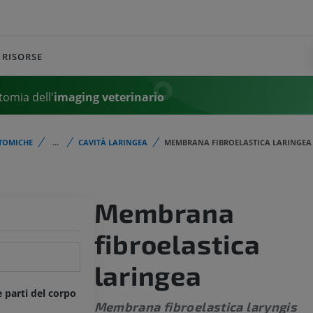
RISORSE
tomia dell'
imaging veterinario
TOMICHE
...
CAVITÀ LARINGEA
MEMBRANA FIBROELASTICA LARINGEA
Membrana
fibroelastica
laringea
e parti del corpo
Membrana fibroelastica laryngis