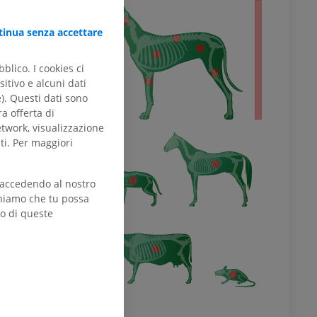
tero
inua senza accettare
blico. I cookies ci
itivo e alcuni dati
e). Questi dati sono
ra offerta di
etwork, visualizzazione
ti. Per maggiori
 accedendo al nostro
teniamo che tu possa
zo di queste