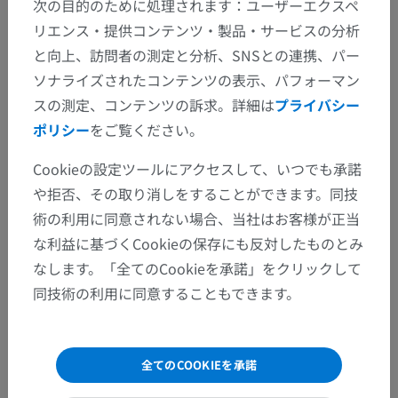
次の目的のために処理されます：ユーザーエクスペ
リエンス・提供コンテンツ・製品・サービスの分析
と向上、訪問者の測定と分析、SNSとの連携、パー
ソナライズされたコンテンツの表示、パフォーマン
スの測定、コンテンツの訴求。詳細は
プライバシー
解剖学的階層
ポリシー
をご覧ください。
Cookieの設定ツールにアクセスして、いつでも承諾
人体解剖学2
や拒否、その取り消しをすることができます。同技
人体
>
統合系
>
内分泌腺
>
副腎
>
術の利用に同意されない場合、当社はお客様が正当
Crus mediale glandulae suprarenalis
な利益に基づくCookieの保存にも反対したものとみ
なします。「全てのCookieを承諾」をクリックして
この解剖学的部位には下位構造がありま
下位構造：
同技術の利用に同意することもできます。
せん
全てのCOOKIEを承諾