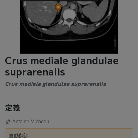
Crus mediale glandulae
suprarenalis
Crus mediale glandulae suprarenalis
定義
Antoine Micheau
自動翻訳