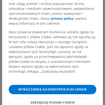
oraz usług, pomiar i analiza popularności strony,
interakcje z mediami społecznościowymi, wyświetlanie
spersonalizowanych treści, pomiar wydajności i
atrakcyjności treści. Nasza
privacy policy
zawiera
więcej informacji w tym zakresie.
Hierarchia anatomiczna
Masz prawo w dowolnym momencie udzielić zgody na
korzystanie z plików Cookie, odmówić jej lub wycofać ją.
W tym celu należy skorzystać z naszego narzędzia
Anatomia człowieka 2
ustawień plików Cookie. Jeśli nie wyrazisz zgody na
Ciało ludzkie
>
Układy integrujące
>
wykorzystanie tych technologii, uznamy, że nie
Gruczoły dokrewne
>
Gruczoł nadnerczowy
>
wyrażasz zgody na przechowywanie jakichkolwiek
Odnoga przyśrodkowa gruczołu nadnerczowego
plików Cookie w związku z uzasadnionym interesem.
Możesz wyrazić zgodę na wykorzystanie tych
Powiązane struktury:
Nie istnieją struktury powiązane
technologii, klikając „Zaakceptuj wszystkie”.
z tą częścią ciała
WYRAŹ ZGODĘ NA WSZYSTKIE PLIKI COOKIE
Tłumaczenia
ZARZĄDZAJ PLIKAMI COOKIE