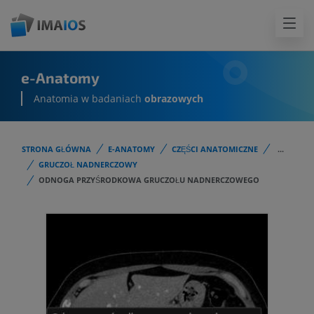
e-Anatomy
Anatomia w badaniach
obrazowych
STRONA GŁÓWNA
E-ANATOMY
CZĘŚCI ANATOMICZNE
...
GRUCZOŁ NADNERCZOWY
ODNOGA PRZYŚRODKOWA GRUCZOŁU NADNERCZOWEGO