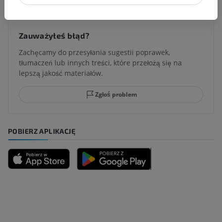
Zauważyłeś błąd?
Zachęcamy do przesyłania sugestii poprawek,
tłumaczeń lub innych treści, które przełożą się na
lepszą jakość materiałów.
Zgłoś problem
POBIERZ APLIKACJĘ