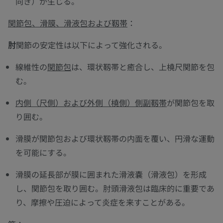
向き）が生じる。
関節包、滑膜、滑液包および靱帯
：
肘
関節の安定性は以下によって強化される。
線維性の
関節包
は、環状靱帯と癒合し、上橈尺関節を包
む。
内側（尺側）および外側（橈側）側副靱帯
が関節包を取
り囲む。
滑膜が関節包および環状靱帯の内面を覆い、円滑な運動
を可能にする。
滑膜の延長部が膜に囲まれた滑液嚢（滑液包）を形成
し、関節包を取り囲む。肘頭滑液包は臨床的に重要であ
り、摩擦や圧迫によって炎症を来すことがある。