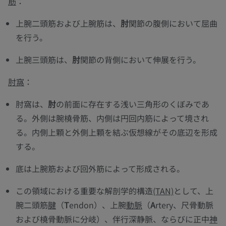
筋
：
上腕二頭筋および上腕筋は、
肘
関節の腹側において屈曲
を行う。
上腕三頭筋は、
肘
関節の背側において伸展を行う。
肘窩
：
肘窩は、
肘
の前面に存在する浅い三角形のくぼみであ
る。外側は腕橈骨筋、内側は円回内筋によって境され
る。内側上顆と外側上顆を結ぶ仮想線がその底辺を形成
する。
底は上腕筋および回外筋によって形成される。
この領域における重要な解剖学的構造
(TAN)
として、上
腕二頭筋
腱
（
T
endon）、上腕
動脈
（
A
rtery、尺骨動脈
および橈骨動脈に分岐）、伴行深静脈、ならびに正中
神