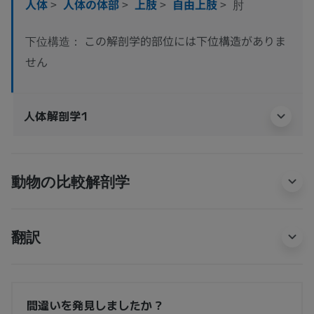
人体
>
人体の体部
>
上肢
>
自由上肢
>
肘
この解剖学的部位には下位構造がありま
下位構造：
せん
人体解剖学1
動物の比較解剖学
翻訳
間違いを発見しましたか？