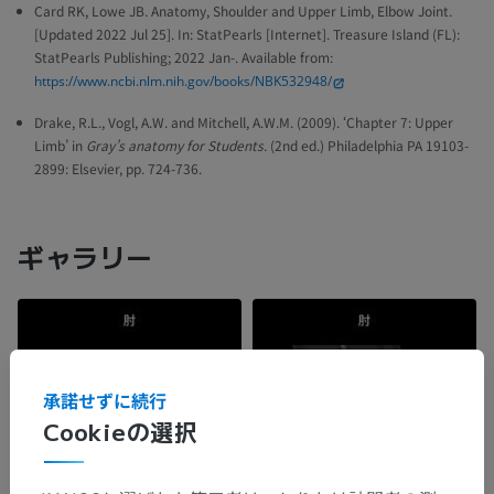
Card RK, Lowe JB. Anatomy, Shoulder and Upper Limb, Elbow Joint.
[Updated 2022 Jul 25]. In: StatPearls [Internet]. Treasure Island (FL):
StatPearls Publishing; 2022 Jan-. Available from:
https://www.ncbi.nlm.nih.gov/books/NBK532948/
Drake, R.L., Vogl, A.W. and Mitchell, A.W.M. (2009). ‘Chapter 7: Upper
Limb’ in
Gray’s anatomy for Students.
(2nd ed.) Philadelphia PA 19103-
2899: Elsevier, pp. 724-736.
ギャラリー
承諾せずに続行
Cookieの選択