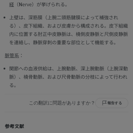
経
（
N
erve）が挙げられる。
上壁は、深筋膜（上腕二頭筋腱膜によって補強され
る）、皮下組織、および皮膚から構成される。皮下組織
内に位置する肘正中皮静脈は、橈側皮静脈と尺側皮静脈
を連絡し、静脈穿刺の重要な部位として機能する。
脈管系
：
関節への血液供給は、上腕動脈、深上腕動脈（上腕深動
脈）、橈骨動脈、および尺骨動脈の分枝によって行われ
る。
この翻訳に問題がありますか？
報告する
参考文献