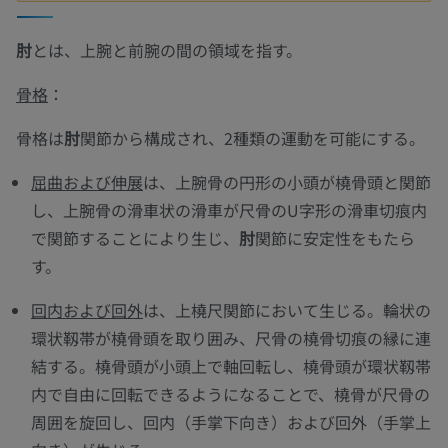
肘
とは、上腕と前腕の間の領域を指す。
骨格
：
骨格は
肘
関節から構成され、2種類の運動を可能にする。
屈曲および伸展
は、上腕骨の円形の小頭が橈骨頭と関節
し、上腕骨の滑車状の滑車が尺骨のU字形の滑車切痕内
で関節することにより生じ、
肘
関節に安定性をもたら
す。
回内および回外
は、上橈尺関節において生じる。輪状の
環状靱帯が橈骨頭を取り囲み、尺骨の橈骨切痕の縁に連
結する。橈骨頭が小頭上で軸回転し、橈骨頭が環状靱帯
内で自由に回転できるようになることで、橈骨が尺骨の
周囲を旋回し、回内（手掌下向き）および回外（手掌上