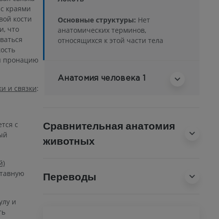
 с краями
вой кости
Основные структуры:
Нет
и, что
анатомических терминов,
ваться
относящихся к этой части тела
кость
ая пронацию
Анатомия человека 1
и и связки
:
Сравнительная анатомия
ется с
ый
животных
й)
ставную
Переводы
улу и
ть