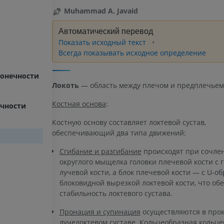
Muhammad A. Javaid
Автоматический перевод
Показать исходный текст
Всегда показывать исходное определение
конечности
Локоть
— область между плечом и предплечьем
Костная основа
:
ечности
Костную основу составляет локтевой сустав,
обеспечивающий два типа движений:
Сгибание и разгибание
происходят при сочле
округлого мыщелка головки плечевой кости с 
лучевой кости, а блок плечевой кости — с U-о
блоковидной вырезкой локтевой кости, что об
стабильность локтевого сустава.
Пронация и супинация
осуществляются в про
лучелоктевом суставе. Кольцеобразная кольце