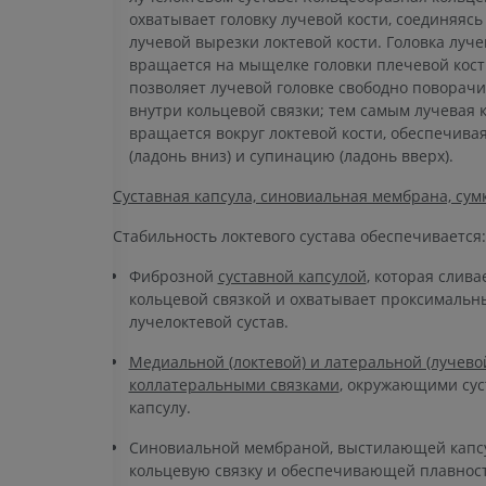
охватывает головку лучевой кости, соединяясь
лучевой вырезки локтевой кости. Головка луче
вращается на мыщелке головки плечевой кост
позволяет лучевой головке свободно поворачи
внутри кольцевой связки; тем самым лучевая 
вращается вокруг локтевой кости, обеспечив
(ладонь вниз) и супинацию (ладонь вверх).
Суставная капсула, синовиальная мембрана, сумк
Стабильность локтевого сустава обеспечивается:
Фиброзной
суставной капсулой
, которая слива
кольцевой связкой и охватывает проксимальн
лучелоктевой сустав.
Медиальной (локтевой) и латеральной (лучево
коллатеральными связками
, окружающими су
капсулу.
Синовиальной мембраной, выстилающей капс
кольцевую связку и обеспечивающей плавнос