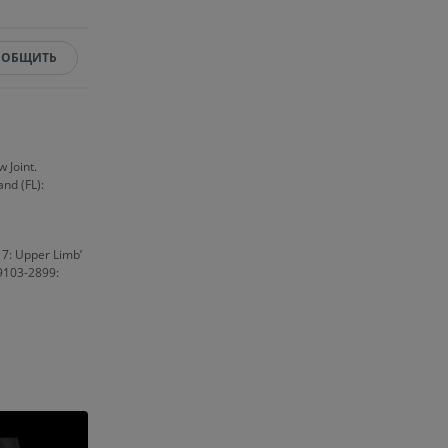
ООБЩИТЬ
ерии и
 Joint.
and (FL):
я артерий
чностей
r 7: Upper Limb’
19103-2899: