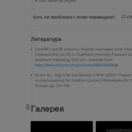
и локтевой артерий.
KT
ПРЕМИУМ
ПРЕМИУМ
Есть ли проблема с этим переводом?
С
Голень (арт
кости)
KT
Литература
БЕСПЛАТНО
Card RK, Lowe JB. Anatomy, Shoulder and Upper Limb, Elbow
[Updated 2022 Jul 25]. In: StatPearls [Internet]. Treasure Isl
Ангиографи
StatPearls Publishing; 2022 Jan-. Available from:
нижних коне
https://www.ncbi.nlm.nih.gov/books/NBK532948/
Ангиография
Drake, R.L., Vogl, A.W. and Mitchell, A.W.M. (2009). ‘Chapte
БЕСПЛАТНО
in
Gray’s anatomy for Students.
(2nd ed.) Philadelphia PA 
Elsevier, pp. 724-736.
Галерея