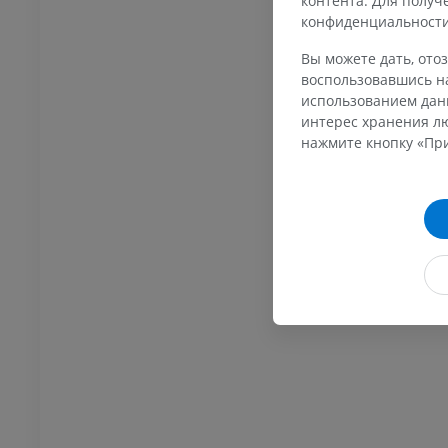
контента. Для полу
конфиденциальност
я конечность
Нижняя конечность
трации
Иллюстрации
Вы можете дать, отоз
ИУМ
ПРЕМИУМ
воспользовавшись на
использованием данн
Ankle and foot CT
интерес хранения лю
KT
нажмите кнопку «При
ПРЕМИУМ