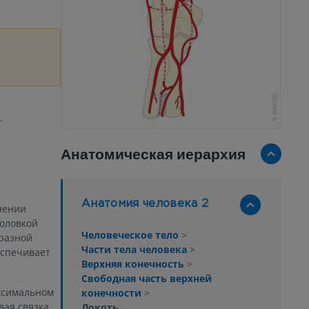
.
Анатомическая иерархия
Анатомия человека 2
нении
головкой
Человеческое тело
>
бразной
Части тела человека
>
еспечивает
Верхняя конечность
>
Свободная часть верхней
ксимальном
конечности
>
вая связка
Локоть