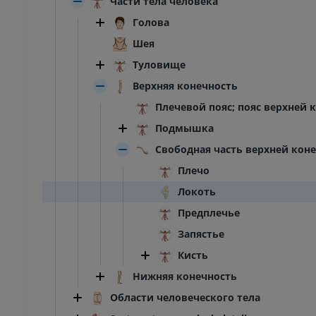
Части тела человека
Голова
Шея
Туловище
Верхняя конечность
Плечевой пояс; пояс верхней 
Подмышка
Свободная часть верхней кон
Плечо
Локоть
Предплечье
Запястье
Кисть
Нижняя конечность
Области человеческого тела