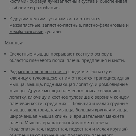
костями), образуя
лучезапястный сустав
и обеспечивая
сгибание и разгибание.
К другим мелким суставам кисти относятся
межзапястные
,
запястно-пястные
,
пястно-фаланговые
и
межфаланговые
суставы.
Мышцы
:
Скелетные мышцы покрывают костную основу в
областях плечевого пояса, плеча, предплечья и кисти.
Ряд
мышц плечевого пояса
соединяет лопатку и
ключицу с туловищем; к ним относятся трапециевидная
мышца, мышца, поднимающая лопатку, и ромбовидные
мышцы. Другие мышцы плечевого пояса соединяют
лопатку, ключицу и костное туловище с верхним концом
плечевой кости; среди них — большая и малая грудные
мышцы, дельтовидная мышца, большая круглая мышца,
широчайшая мышца спины и вращательная манжета
плеча. Мышцы вращательной манжеты плеча
(подлопаточная, надостная, подостная и малая круглая)
обеспечивают важнейшую поддержку плечевого