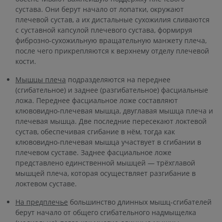
сустава. Они берут начало от лопатки, окружают
плечевой сустав, а их дистальные сухожилия сливаются
с суставной капсулой плечевого сустава, формируя
фиброзно-сухожильную вращательную манжету плеча,
после чего прикрепляются к верхнему отделу плечевой
кости.
Мышцы плеча
подразделяются на переднее
(сгибательное) и заднее (разгибательное) фасциальные
ложа. Переднее фасциальное ложе составляют
клювовидно-плечевая мышца, двуглавая мышца плеча и
плечевая мышца. Две последние пересекают локтевой
сустав, обеспечивая сгибание в нём, тогда как
клювовидно-плечевая мышца участвует в сгибании в
плечевом суставе. Заднее фасциальное ложе
представлено единственной мышцей — трёхглавой
мышцей плеча, которая осуществляет разгибание в
локтевом суставе.
На предплечье
большинство длинных мышц-сгибателей
берут начало от общего сгибательного надмыщелка