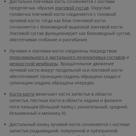
Дистально плечевая кость сочленяется с костями
предплечья, образуя
локтевой сустав
. Округлая
головочка плечевой кости соединяется с головкой
лучевой кости, тогда как блок плечевой кости
сочленяется с блоковидной вырезкой локтевой кости.
Локтевой сустав функционирует как блоковидный сустав,
обеспечивая сгибание и разгибание.
Лучевая и локтевая кости соединены посредством
проксимального и дистального лучелоктевых суставов
и
межкостной мембраны
. Вращательное движение
лучевой кости вокруг продольной оси локтевой кости
обеспечивает пронацию (ладонь обращена кзади) и
супинацию (ладонь обращена кпереди).
Кости кисти
включают кости запястья в области
запястья, пястные кости в области ладони и фаланги
пяти пальцев (большой палец I, указательный, средний,
безымянный и мизинец V).
Дистальный конец лучевой кости сочленяется с костями
запястья (ладьевидной, полулунной и трёхгранной