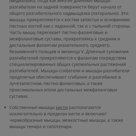
(медиально), тогда как многие длинные мышцы-
разгибатели на задней поверхности берут начало от
общего разгибательного надмыщелка (латерально). Эти
мышцы прикрепляются к костям запястья и основаниям
пястных костей как с ладонной, так и с тыльной стороны.
Часть мышц пересекает пястно-фаланговые и
межфаланговые суставы, прикрепляясь к средним и
дистальным фалангам указательного, среднего,
безымянного пальцев и мизинца V. Длинные сухожилия
разгибателей прикрепляются к фалангам посредством
специализированных общих сухожильных растяжений
разгибателей. Мышцы-сгибатели и мышцы-разгибатели
предплечья обеспечивают сгибание и разгибание в
лучезапястном, пястно-фаланговых, а также
проксимальных и/или дистальных межфаланговых
суставах.
Собственные мышцы
кисти
располагаются
исключительно в пределах кисти и включают
червеобразные мышцы, межкостные мышцы, а также
мышцы тенара и гипотенара.