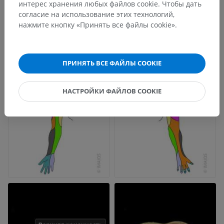
Drake, R.L., Vogl, A.W. and Mitchell, A.W.M. (2009). ‘Chapter 7: Upper
интерес хранения любых файлов cookie. Чтобы дать
Limb’ in
Gray’s anatomy for Students.
(2nd ed.) Philadelphia PA 19103-
согласие на использование этих технологий,
2899: Elsevier, pp. 649-657.
нажмите кнопку «Принять все файлы cookie».
Галерея
ПРИНЯТЬ ВСЕ ФАЙЛЫ COOKIE
НАСТРОЙКИ ФАЙЛОВ COOKIE