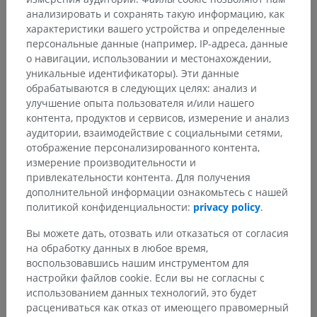
на тыльной поверхности кисти, представлены лучевой
анализировать и сохранять такую информацию, как
головной веной и локтевой — медиальной подкожной
характеристики вашего устройства и определенные
веной руки. В конечном счёте эти вены впадают в
персональные данные (например, IP-адреса, данные
глубокие вены.
о навигации, использовании и местонахождении,
уникальные идентификаторы). Эти данные
Фасции и кожа
:
обрабатываются в следующих целях: анализ и
улучшение опыта пользователя и/или нашего
Глубокая и поверхностная
фасции
, а также
кожа
контента, продуктов и сервисов, измерение и анализ
окружают
верхнюю конечность
— аналогично другим
аудитории, взаимодействие с социальными сетями,
областям тела.
отображение персонализированного контента,
измерение производительности и
привлекательности контента. Для получения
Есть ли проблема с этим переводом?
СООБЩИТЬ
дополнительной информации ознакомьтесь с нашей
политикой конфиденциальности:
privacy policy
.
Вы можете дать, отозвать или отказаться от согласия
Литература
на обработку данных в любое время,
Forro, S.D., Munjal, A. and Lowe, J.B. Anatomy, Shoulder and Upper
воспользовавшись нашим инструментом для
Limb, Arm Structure and Function. [Updated 2022 Jul 25]. In:
StatPearls
настройки файлов cookie. Если вы не согласны с
[Internet].
Treasure Island (FL): StatPearls Publishing; 2022 Jan-.
использованием данных технологий, это будет
Available from:
https://www.ncbi.nlm.nih.gov/books/NBK507841/
расцениваться как отказ от имеющего правомерный