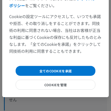
ポリシー
をご覧ください。
Cookieの設定ツールにアクセスして、いつでも承諾
や拒否、その取り消しをすることができます。同技
術の利用に同意されない場合、当社はお客様が正当
な利益に基づくCookieの保存にも反対したものとみ
解剖学的階層
なします。「全てのCookieを承諾」をクリックして
同技術の利用に同意することもできます。
人体解剖学2
全てのCOOKIEを承諾
人体
>
筋骨格系
>
骨格系
>
歯
>
歯
>
歯冠
>
歯の舌側面
COOKIEを管理
この解剖学的部位には下位構造がありま
下位構造：
せん