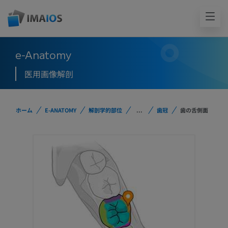
e-Anatomy
医用画像解剖
ホーム
E-ANATOMY
解剖学的部位
...
歯冠
歯の舌側面