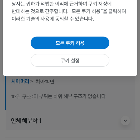
당사는 귀하가 적법한 이익에 근거하여 쿠키 저장에
반대하는 것으로 간주합니다. "모든 쿠키 허용"을 클릭하여
이러한 기술의 사용에 동의할 수 있습니다.
해부학적 계층
모든 쿠키 허용
쿠키 설정
인체 해부학 2
인체
>
근골격계통
>
뼈대계통
>
치아
>
치아
>
치아머리
>
치아혀면
이 부위는 하위 해부 구조가 없습니다
하위 구조:
인체 해부학 1