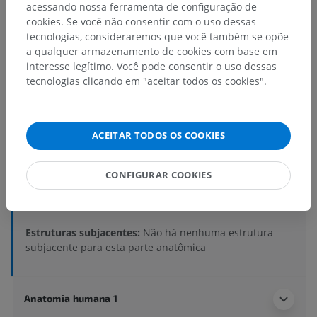
acessando nossa ferramenta de configuração de
cookies. Se você não consentir com o uso dessas
tecnologias, consideraremos que você também se opõe
a qualquer armazenamento de cookies com base em
interesse legítimo. Você pode consentir o uso dessas
tecnologias clicando em "aceitar todos os cookies".
Hierarquia anatômica
ACEITAR TODOS OS COOKIES
Anatomia humana 2
Corpo humano
>
Sistema músculoesquelético
>
CONFIGURAR COOKIES
Sistema esquelético
>
Dentes
>
Dente
>
Coroa do dente
>
Face lingual do dente
Estruturas subjacentes:
Não há nenhuma estrutura
subjacente para esta parte anatômica
Anatomia humana 1