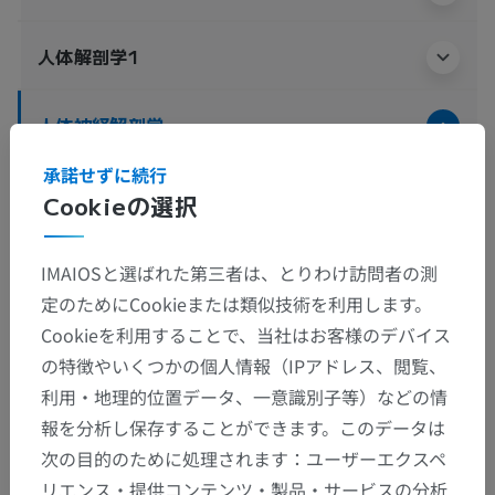
人体解剖学1
人体神経解剖学
中枢神経系
>
脳
>
前脳
>
終脳
>
内部の特徴
>
承諾せずに続行
Cookieの選択
Substantia alba hemispherii cerebri
>
脚束
この解剖学的部位には下位構造がありま
下位構造：
IMAIOSと選ばれた第三者は、とりわけ訪問者の測
せん
定のためにCookieまたは類似技術を利用します。
Cookieを利用することで、当社はお客様のデバイス
の特徴やいくつかの個人情報（IPアドレス、閲覧、
利用・地理的位置データ、一意識別子等）などの情
翻訳
報を分析し保存することができます。このデータは
次の目的のために処理されます：ユーザーエクスペ
リエンス・提供コンテンツ・製品・サービスの分析