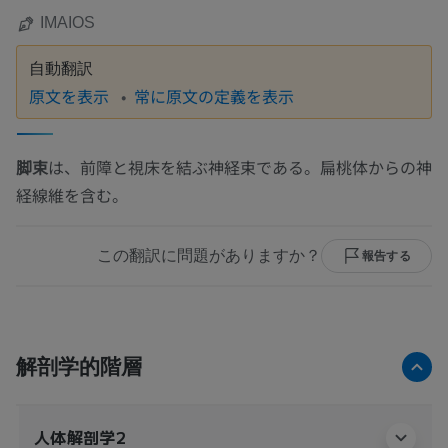
IMAIOS
自動翻訳
原文を表示
常に原文の定義を表示
脚束
は、前障と視床を結ぶ神経束である。扁桃体からの神
経線維を含む。
この翻訳に問題がありますか？
報告する
解剖学的階層
人体解剖学2