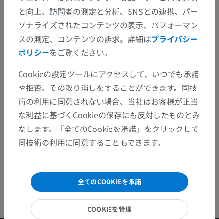
と向上、訪問者の測定と分析、SNSとの連携、パー
間違いを発見しましたか？
ソナライズされたコンテンツの表示、パフォーマン
修正や翻訳、内容の改善の提案がありましたらどう
スの測定、コンテンツの訴求。詳細は
プライバシー
ぞお知らせください。
ポリシー
をご覧ください。
問題を報告
Cookieの設定ツールにアクセスして、いつでも承諾
や拒否、その取り消しをすることができます。同技
術の利用に同意されない場合、当社はお客様が正当
アプリを入手
な利益に基づくCookieの保存にも反対したものとみ
なします。「全てのCookieを承諾」をクリックして
同技術の利用に同意することもできます。
全てのCOOKIEを承諾
COOKIEを管理