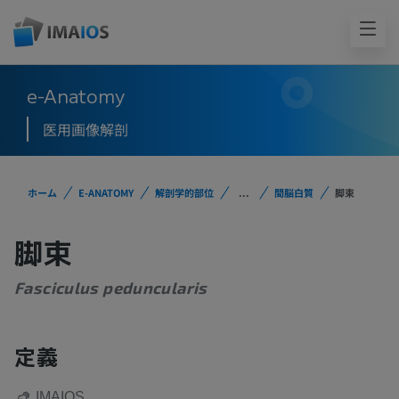
e-Anatomy
医用画像解剖
ホーム
E-ANATOMY
解剖学的部位
...
間脳白質
脚束
脚束
Fasciculus peduncularis
定義
IMAIOS