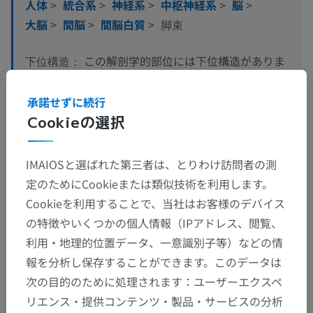
人体
>
統合系
>
神経系
>
中枢神経系
>
脳
>
大脳
>
間脳
>
間脳白質
>
脚束
この解剖学的部位には下位構造がありま
下位構造：
せん
承諾せずに続行
Cookieの選択
人体解剖学1
IMAIOSと選ばれた第三者は、とりわけ訪問者の測
人体神経解剖学
定のためにCookieまたは類似技術を利用します。
Cookieを利用することで、当社はお客様のデバイス
の特徴やいくつかの個人情報（IPアドレス、閲覧、
利用・地理的位置データ、一意識別子等）などの情
翻訳
報を分析し保存することができます。このデータは
次の目的のために処理されます：ユーザーエクスペ
リエンス・提供コンテンツ・製品・サービスの分析
間違いを発見しましたか？