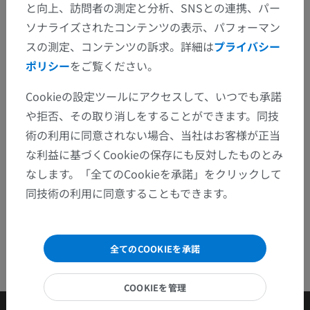
と向上、訪問者の測定と分析、SNSとの連携、パー
修正や翻訳、内容の改善の提案がありましたらどう
ソナライズされたコンテンツの表示、パフォーマン
ぞお知らせください。
スの測定、コンテンツの訴求。詳細は
プライバシー
ポリシー
をご覧ください。
問題を報告
Cookieの設定ツールにアクセスして、いつでも承諾
や拒否、その取り消しをすることができます。同技
アプリを入手
術の利用に同意されない場合、当社はお客様が正当
な利益に基づくCookieの保存にも反対したものとみ
なします。「全てのCookieを承諾」をクリックして
同技術の利用に同意することもできます。
全てのCOOKIEを承諾
COOKIEを管理