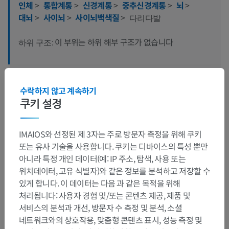
인체
>
통합계통
>
신경계통
>
중추신경계통
>
뇌
>
대뇌
>
사이뇌
>
사이뇌백색질
>
다리다발
이 부위는 하위 해부 구조가 없습니다
하위 구조:
인체 해부학 1
수락하지 않고 계속하기
쿠키 설정
인체 신경 해부학
IMAIOS와 선정된 제 3자는 주로 방문자 측정을 위해 쿠키
또는 유사 기술을 사용합니다. 쿠키는 디바이스의 특성 뿐만
아니라 특정 개인 데이터(예: IP 주소, 탐색, 사용 또는
번역
위치데이터, 고유 식별자)와 같은 정보를 분석하고 저장할 수
있게 합니다. 이 데이터는 다음 과 같은 목적을 위해
처리됩니다: 사용자 경험 및/또는 콘텐츠 제공, 제품 및
서비스의 분석과 개선, 방문자 수 측정 및 분석, 소셜
문제를 발견하셨나요?
네트워크와의 상호작용, 맞춤형 콘텐츠 표시, 성능 측정 및
수정이나, 번역 또는 콘텐츠 개선에 제안이 있으면 언제든