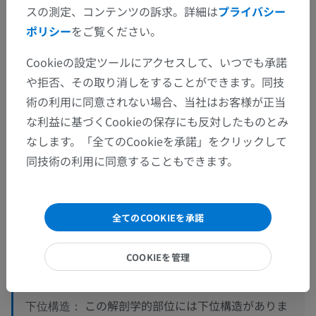
スの測定、コンテンツの訴求。詳細は
プライバシー
ポリシー
をご覧ください。
Cookieの設定ツールにアクセスして、いつでも承諾
や拒否、その取り消しをすることができます。同技
術の利用に同意されない場合、当社はお客様が正当
な利益に基づくCookieの保存にも反対したものとみ
なします。「全てのCookieを承諾」をクリックして
同技術の利用に同意することもできます。
解剖学的階層
人体解剖学2
全てのCOOKIEを承諾
人体
>
統合系
>
神経系
>
中枢神経系
>
脳
>
COOKIEを管理
大脳
>
終脳
>
前頭葉
>
中前頭回
この解剖学的部位には下位構造がありま
下位構造：