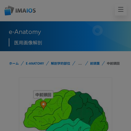
e-Anatomy
医用画像解剖
ホーム
E-ANATOMY
解剖学的部位
...
前頭葉
中前頭回