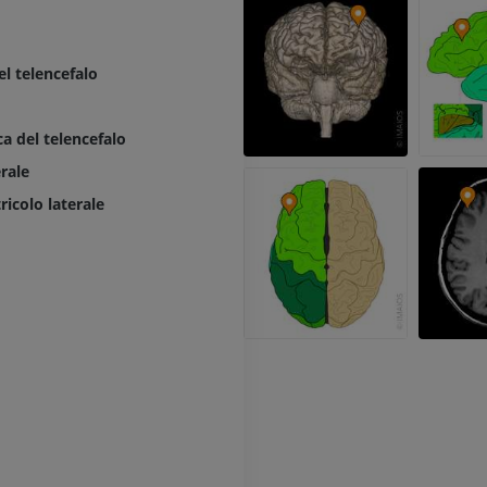
Radiografia dell’arto
superiore
Artrografia TC 
Radiografie
Artrografia
el telencefalo
PREMIUM
PREMIUM
a del telencefalo
Arto superiore
RMN della cavi
erale
Illustrazioni
retropiede
RM
PREMIUM
ricolo laterale
PREMIUM
Arteriografia dell'arto
superiore
RMN dell’ava
Angiografia
RM
GRATUITO
PREMIUM
Visible Human Project
CTA dell’arto i
fotografie
TC
PREMIUM
PREMIUM
Arterie ed oss