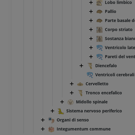
Lobo limbico
Pallio
TC di caviglia e piede
TC
Parte basale d
PREMIUM
Corpo striato
Sostanza bianc
Ventricolo lat
Pareti del vent
Diencefalo
Ventricoli cerebrali
Cervelletto
Tronco encefalico
Midollo spinale
Sistema nervoso periferico
Organi di senso
Integumentum commune