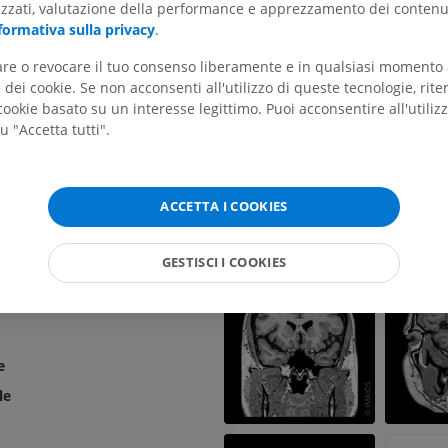
uzione frontale superiore
RMN dell'arto superiore
Arto inferiore
izzati, valutazione della performance e apprezzamento dei contenu
RM
Illustrazioni
formativa sulla privacy
.
centrale
PREMIUM
PREMIUM
uzione precentrale
tare o revocare il tuo consenso liberamente e in qualsiasi momento
dei cookie. Se non acconsenti all'utilizzo di queste tecnologie, ri
uzione paracentrale anteriore
RMN della spalla
Radiografia del
ookie basato su un interesse legittimo. Puoi acconsentire all'utiliz
RM
inferiore
acentrale
u "Accetta tutti".
Radiografie
PREMIUM
uzione frontale interna
GRATUITO
uzione retta
RMN del polso
ACCETTA I COOKIES
RM
RMN dell’arto 
ttorio
RM
PREMIUM
uzioni orbitarie
PREMIUM
GESTISCI I COOKIES
itari
RMN del gomito
ntrale
RM
RMN dell'anca
RM
PREMIUM
PREMIUM
e
RMN della mano
le
RM
RMN del ginoc
RM
PREMIUM
PREMIUM