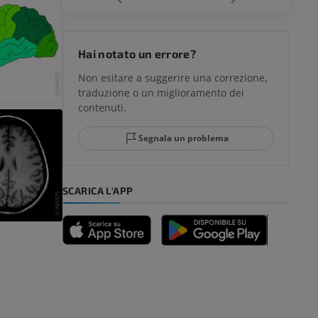
del ginocchio
Hai notato un errore?
Non esitare a suggerire una correzione,
traduzione o un miglioramento dei
glia e del
contenuti.
Segnala un problema
mpiede
SCARICA L'APP
nferiore
a della gamba