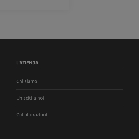
TC
GRATUITO
Angiografia del
inferiore (DSA)
Angiografia
GRATUITO
L'AZIENDA
Chi siamo
Unisciti a noi
Collaborazioni