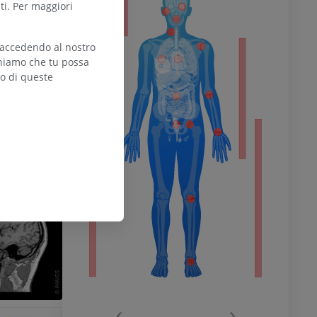
ti. Per maggiori
 accedendo al nostro
teniamo che tu possa
l’arto
zo di queste
inferiore
chio
‹
›