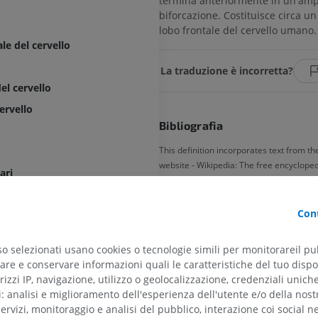
termina anteriormente in un'amp
biforcazione. Costituisce circa un
lobo frontale del cervello umano.
le del cervello
La traduzione è incorretta?
el cervello
ervello
Bibliografia
This definition incorporates text from th
website - Wikipedia: The free encyclopedi
ari
22). FL: Wikimedia Foundation, Inc. Retr
2004, from http://www.wikipedia.org
Cont
frontale
uzione frontale inferiore
Galleria
so selezionati usano cookies o tecnologie simili per monitorareil pub
tale inferiore
re e conservare informazioni quali le caratteristiche del tuo dispos
uzione frontale media
rizzi IP, navigazione, utilizzo o geolocalizzazione, credenziali unich
ARTO SUPERIORE
ARTO INFERIORE
ti: analisi e miglioramento dell'esperienza dell'utente e/o della nost
ntale superiore
servizi, monitoraggio e analisi del pubblico, interazione coi social n