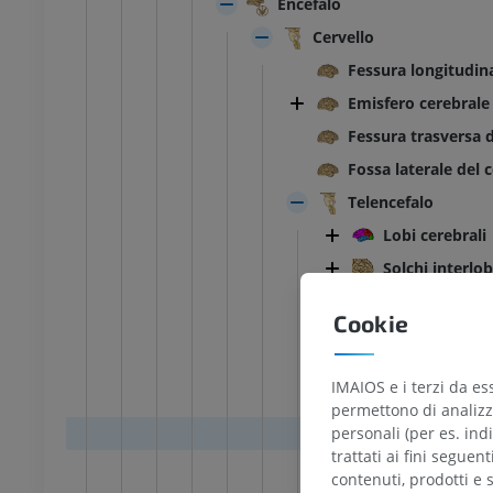
Encefalo
Cervello
Fessura longitudina
Emisfero cerebrale
Fessura trasversa d
Fossa laterale del c
Telencefalo
Lobi cerebrali
Solchi interlob
Lobo frontale
Cookie
Opercolo 
Circonvol
IMAIOS e i terzi da es
Solco fron
permettono di analizza
Circonvol
personali (per es. indi
TARSO-PIEDE
trattati ai fini seguen
Solco fro
contenuti, prodotti e 