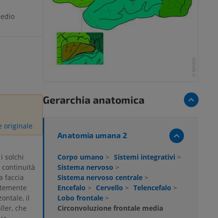
medio
Gerarchia anatomica
e originale
Anatomia umana 2
Corpo umano
>
Sistemi integrativi
>
 i solchi
Sistema nervoso
>
n continuità
Sistema nervoso centrale
>
a faccia
Encefalo
>
Cervello
>
Telencefalo
>
entemente
Lobo frontale
>
ontale, il
Circonvoluzione frontale media
ller, che