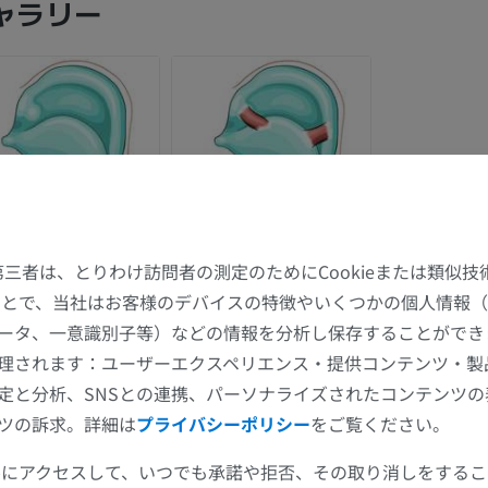
ャラリー
た第三者は、とりわけ訪問者の測定のためにCookieまたは類似
上肢
下肢
することで、当社はお客様のデバイスの特徴やいくつかの個人情報（
ータ、一意識別子等）などの情報を分析し保存することができ
上肢MRI
下肢
理されます：ユーザーエクスペリエンス・提供コンテンツ・製
MRI
イラストレー
定と分析、SNSとの連携、パーソナライズされたコンテンツ
プレミアム
プレミアム
ツの訴求。詳細は
プライバシーポリシー
をご覧ください。
ツールにアクセスして、いつでも承諾や拒否、その取り消しをする
肩関節MRI
下肢X線