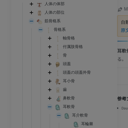
人体の体部
M
人体の部位
筋骨格系
自
原
骨格系
軸骨格
付属肢骨格
耳軟
骨
る。
頭蓋
頭蓋の頭蓋外骨
耳小骨
歯
参考
鼻軟骨
耳軟骨
Dau
耳介軟骨
耳輪棘