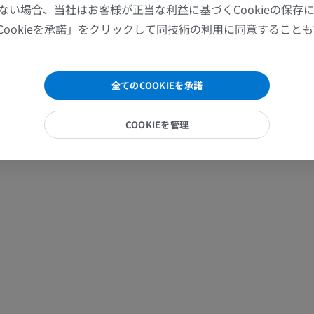
ない場合、当社はお客様が正当な利益に基づくCookieの保存
MRI
X線画像
Cookieを承諾」をクリックして同技術の利用に同意すること
プレミアム
無料
手関節MRI
下肢MRI
全てのCOOKIEを承諾
MRI
MRI
プレミアム
プレミアム
COOKIEを管理
肘関節MRI
股関節MRI
MRI
MRI
プレミアム
プレミアム
手部MRI
膝 MRI
MRI
MRI
プレミアム
プレミアム
上肢X線
膝関節CT関