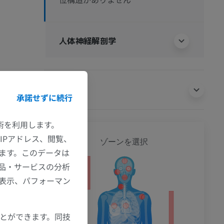
人体神経解剖学
翻訳
承諾せずに続行
技術を利用します。
全身
IPアドレス、閲覧、
ゾーンを選択
ます。このデータは
品・サービスの分析
ション
の表示、パフォーマン
ことができます。同技