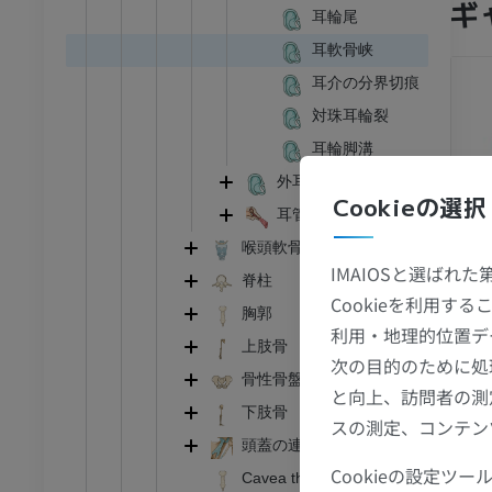
ギ
耳輪尾
耳軟骨峡
耳介の分界切痕
対珠耳輪裂
耳輪脚溝
外耳道軟骨
Cookieの選択
耳管軟骨
喉頭軟骨
IMAIOSと選ばれ
脊柱
足首 - 足
Cookieを利用
胸郭
利用・地理的位置デ
上肢骨
I
足根MRI
次の目的のために処
骨性骨盤
MRI
と向上、訪問者の測
下肢骨
アム
プレミアム
スの測定、コンテン
頭蓋の連結
Cookieの設定
Cavea thoracis
CT関節造影
前足MRI