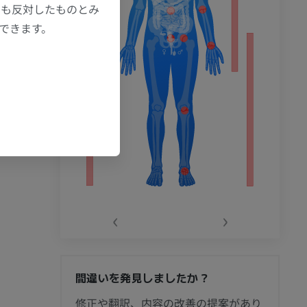
にも反対したものとみ
もできます。
‹
›
間違いを発見しましたか？
節造影
修正や翻訳、内容の改善の提案があり