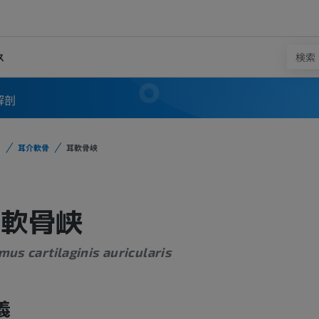
ス
解剖
耳介軟骨
耳軟骨峡
耳軟骨峡
mus cartilaginis auricularis
義