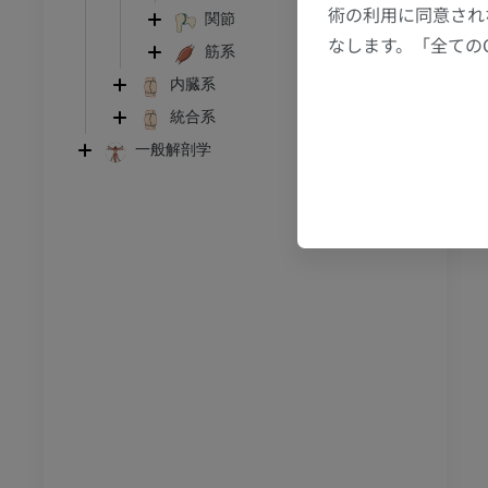
術の利用に同意され
節造影
MRI
関節
なします。「全ての
筋系
アム
プレミアム
内臓系
RI
下肢MRI
統合系
MRI
一般解剖学
アム
プレミアム
線
下肢X線
像
X線画像
無料
下肢
トレーション
イラストレーション
アム
プレミアム
足根および足部のCT