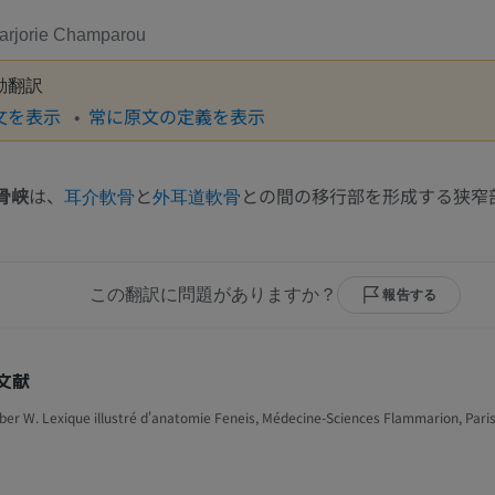
arjorie Champarou
動翻訳
文を表示
常に原文の定義を表示
骨峡
は、
と
との間の移行部を形成する狭窄
耳介軟骨
外耳道軟骨
この翻訳に問題がありますか？
報告する
文献
ber W. Lexique illustré d'anatomie Feneis, Médecine-Sciences Flammarion, Paris