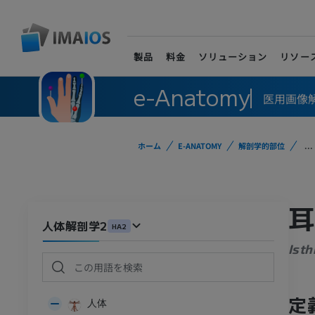
製品
料金
ソリューション
リソー
e-Anatomy
医用画像
ホーム
E-ANATOMY
解剖学的部位
...
人体解剖学2
HA2
Isth
定
人体