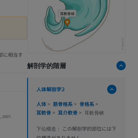
部に相当す
解剖学的階層
人体解剖学2
人体
>
筋骨格系
>
骨格系
>
耳軟骨
>
耳介軟骨
>
耳軟骨峡
, 2007.
この解剖学的部位には下
下位構造：
位構造がありません