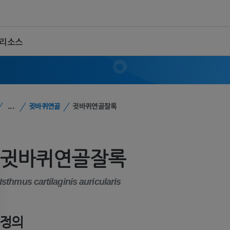
 리소스
...
귓바퀴연골
귓바퀴연골잘록
귓바퀴연골잘록
Isthmus cartilaginis auricularis
정의