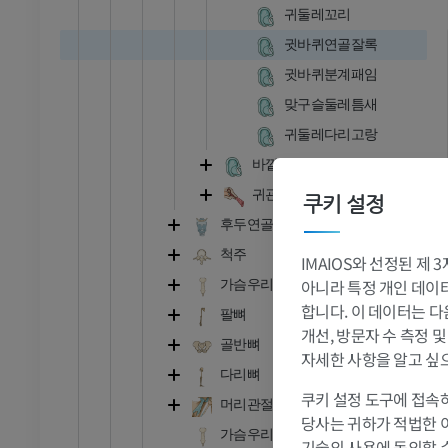
귀둘레꼬리
귓바퀴연골잘록
귓바퀴분계패임
맞구슬둘레틈새
귀둘레다리고랑
바깥귀길연골
귀관연골
쿠키 설정
후두연골
척주
IMAIOS와 선정된 제
발목 - 발
아니라 특정 개인 데이터(
가슴우리뼈
합니다. 이 데이터는 다
팔뼈
개선, 방문자 수 측정 
RI
발목 MRI
골반뼈
자세한 사항을 알고 싶
MRI
다리뼈
프리미엄
쿠키 설정 도구에 접속하
머리관절
당사는 귀하가 적법한 
가슴우리; 흉곽
관절조영 CT
발앞부 MRI
기술의 사용에 동의할 