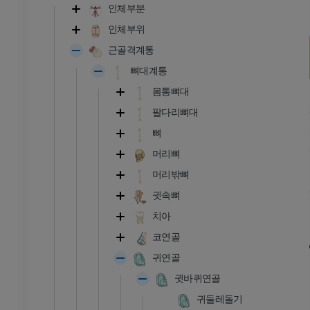
인체부분
인체부위
근골격계통
뼈대계통
몸통뼈대
팔다리뼈대
뼈
머리뼈
머리밖뼈
귓속뼈
치아
코연골
귀연골
귓바퀴연골
귀둘레돌기