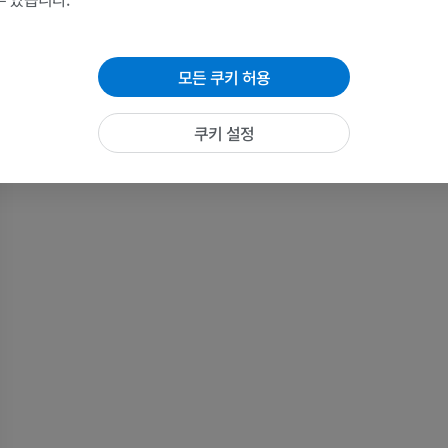
MRI
방사선 사진
프리미엄
무료
모든 쿠키 허용
손목 MRI
다리 MRI
MRI
MRI
쿠키 설정
프리미엄
프리미엄
팔꿈치 MRI
엉덩이 MRI
MRI
MRI
프리미엄
프리미엄
손 MRI
무릎 MRI
MRI
MRI
프리미엄
프리미엄
팔 방사선촬영
무릎 관절조영
방사선 사진
CT 관절