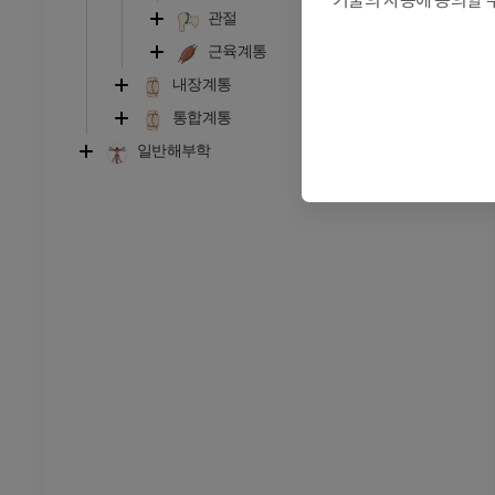
절
MRI
관절
프리미엄
근육계통
내장계통
RI
다리 MRI
통합계통
MRI
일반해부학
프리미엄
방사선 촬영
다리 방사선 촬영
 사진
방사선 사진
무료
다리
삽화
프리미엄
발목 및 발 CT
CT