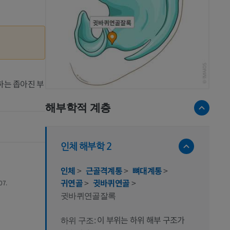
하는 좁아진 부
해부학적 계층
인체 해부학 2
인체
>
근골격계통
>
뼈대계통
>
귀연골
>
귓바퀴연골
>
07.
귓바퀴연골잘록
이 부위는 하위 해부 구조가
하위 구조: