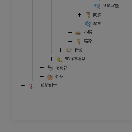
トレーション
イラストレーション
側脳室壁
アム
プレミアム
間脳
脳室
足根および足部のCT
小脳
CT
脳幹
プレミアム
脊髄
末梢神経系
感覚器
外皮
一般解剖学