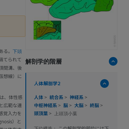
ある。
下頭
隔てられて
解剖学的階層
頂間溝、後
仮想線）に
人体解剖学2
）は、体性感
人体
>
統合系
>
神経系
>
と広範な連
中枢神経系
>
脳
>
大脳
>
終脳
>
感覚入力を
頭頂葉
>
上頭頂小葉
osis）と
この解剖学的部位には下
下位構造：