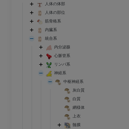
人体の体部
人体の部位
筋骨格系
内臓系
統合系
内分泌腺
心脈管系
リンパ系
神経系
中枢神経系
灰白質
白質
網様体
上衣
髄膜