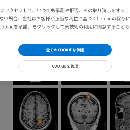
MRI
イラストレー
Health/Lippincott Williams & Wilkins, pp.284-303.
葉
ツールにアクセスして、いつでも承諾や拒否、その取り消しをする
プレミアム
プレミアム
ない場合、当社はお客様が正当な利益に基づくCookieの保存
葉
ギャラリー
Cookieを承諾」をクリックして同技術の利用に同意すること
肩関節MRI
下肢X線
回
MRI
X線画像
縁枝
プレミアム
無料
全てのCOOKIEを承諾
手関節MRI
下肢MRI
MRI
MRI
COOKIEを管理
プレミアム
プレミアム
肘関節MRI
股関節MRI
MRI
MRI
プレミアム
プレミアム
手部MRI
膝 MRI