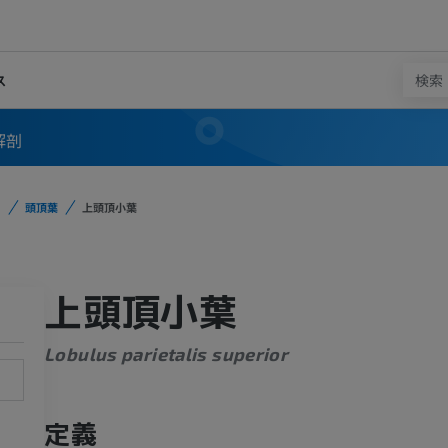
ス
解剖
頭頂葉
上頭頂小葉
上頭頂小葉
Lobulus parietalis superior
定義