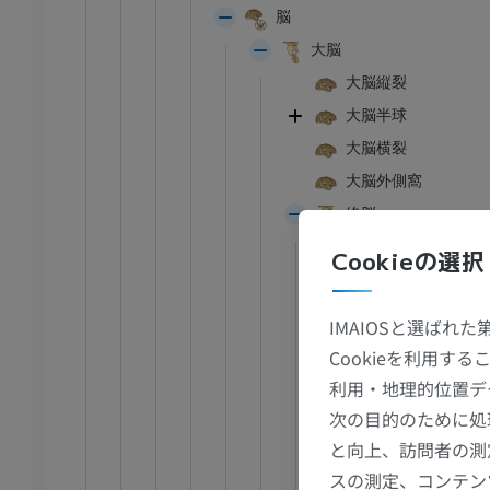
脳
大脳
大脳縦裂
大脳半球
大脳横裂
大脳外側窩
終脳
大脳葉
Cookieの選択
葉間溝
前頭葉
IMAIOSと選ばれ
中心傍小葉
Cookieを利用
頭頂葉
利用・地理的位置デ
足首 - 足
頭頂弁蓋
次の目的のために処
中心後回
と向上、訪問者の測
I
足根MRI
中心後溝
スの測定、コンテン