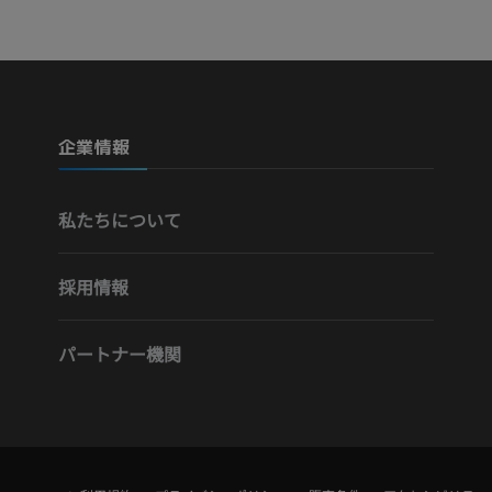
プレミアム
プレミアム
下腿（動脈・
CT
企業情報
無料
下肢動脈造影
私たちについて
血管造影
無料
採用情報
パートナー機関