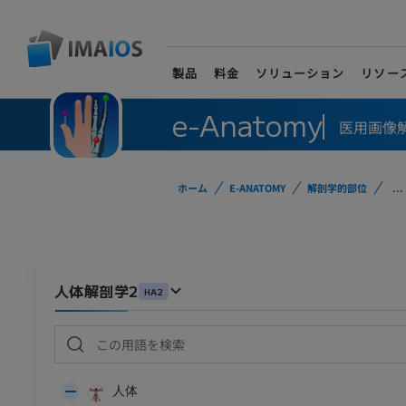
製品
料金
ソリューション
リソー
e-Anatomy
医用画像
ホーム
E-ANATOMY
解剖学的部位
...
人体解剖学2
HA2
人体