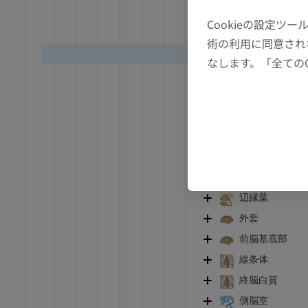
MRI
下頭頂小
Cookieの設定
アム
プレミアム
頭頂間溝
術の利用に同意され
上頭頂小
なします。「全ての
CT関節造影
前足MRI
後中心傍
節造影
MRI
帯状溝の
アム
プレミアム
楔前部
後頭葉
RI
下肢MRI
MRI
側頭葉
島
アム
プレミアム
辺縁葉
線
下肢X線
外套
像
X線画像
前脳基底部
無料
線条体
終脳白質
下肢
側脳室