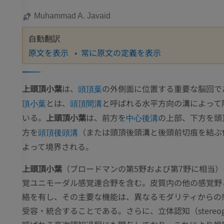
Muhammad A. Javaid
自動翻訳
原文を表示
常に原文の定義を表示
上頭頂小葉
は、
の外側面に位置する重要な脳回で
頭頂葉
とは、
と呼ばれる水平方向の溝によって
頂小葉
頭頂間溝
いる。
上頭頂小葉
は、前方を
の上部、下方を頭
中心後溝
方を
（または頭頂後頭溝と後頭前切痕を結ぶ
頭頂後頭溝
よって境界される。
上頭頂小葉
（ブロードマンの第5野および第7野に相当
覚ユニモーダル感覚連合野を含む。皮質内の他の感覚野
絡を有し、その主要な機能は、異なるモダリティからの
受容・統合することである。さらに、立体認知（stereogn