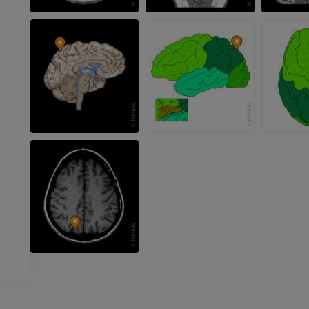
MRI
MRI
プレミアム
プレミアム
上肢X線
膝関節CT関
X線画像
CT関節造影
プレミアム
プレミアム
上肢
足関節・後足
イラストレーション
MRI
プレミアム
プレミアム
上肢動脈造影
前足MRI
血管造影
MRI
無料
プレミアム
Visible Human Project
下肢CTA
写真
CT