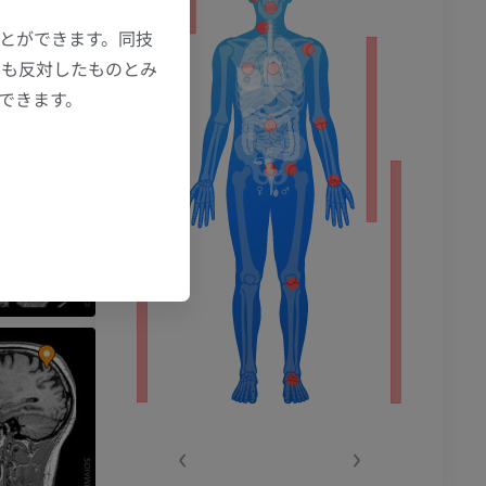
ション
ことができます。同技
にも反対したものとみ
もできます。
‹
›