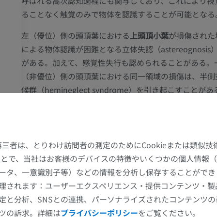
呼ばれる高次認知過程にも関与しており、これにより視
ることなく触覚のみで物体を認識することが可能となる
左（優位）側の頭頂葉における
上頭頂小葉
が損傷された
による物体認識が困難となる立体失認（astereognosi
がある。加えて、感覚性失行も認められることがある。
（非優位）側の頭頂葉における同一領域の損傷は、半側
候群（hemineglect syndrome）を引き起こすことが
候群では、身体の左側および左視野内の物体に対する認
る。
た第三者は、とりわけ訪問者の測定のためにCookieまたは類似
この翻訳に問題がありますか？
報告する
することで、当社はお客様のデバイスの特徴やいくつかの個人情報（
ータ、一意識別子等）などの情報を分析し保存することができ
上肢
下肢
参考文献
理されます：ユーザーエクスペリエンス・提供コンテンツ・製
定と分析、SNSとの連携、パーソナライズされたコンテンツ
Snell, R.S. (2010). ‘Chapter 8: The structure and functional localizatio
上肢MRI
下肢
cortex’, in
Clinical Neuroanatomy
. (7th ed.) Philadelphia: Wolters Klu
ツの訴求。詳細は
プライバシーポリシー
をご覧ください。