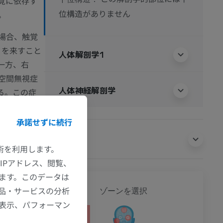
覚に依存す
位構造がありません
。
場合、触覚
s）を来すこと
人体解剖学1
一方、右
空間無視症
人体神経解剖学
ある。この症
識が欠如す
承諾せずに続行
翻訳
技術を利用します。
IPアドレス、閲覧、
ます。このデータは
全身
品・サービスの分析
ゾーンを選択
の表示、パフォーマン
n of the cerebral
wer