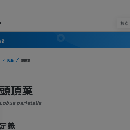
ス
解剖
終脳
頭頂葉
頭頂葉
Lobus parietalis
定義