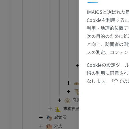
辺縁葉
IMAIOSと選ばれ
外套
Cookieを利用
前脳基底部
利用・地理的位置デ
線条体
次の目的のために処
終脳白質
と向上、訪問者の測
側脳室
スの測定、コンテン
側脳室壁
Cookieの設定
間脳
術の利用に同意され
脳室
なします。「全ての
小脳
足首 - 足
脳幹
脊髄
I
足根MRI
末梢神経系
MRI
感覚器
アム
プレミアム
外皮