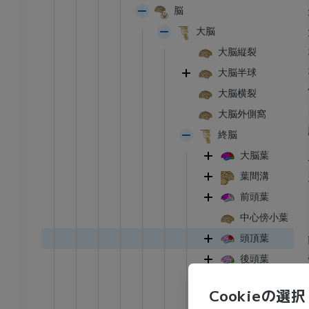
脳
大脳
大脳縦裂
大脳半球
大脳横裂
大脳外側窩
終脳
大脳葉
葉間溝
前頭葉
中心傍小葉
頭頂葉
後頭葉
側頭葉
Cookieの選択
島