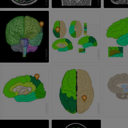
上肢X線
膝関節CT関
X線画像
CT関節造影
プレミアム
プレミアム
上肢
足関節・後足
イラストレーション
MRI
プレミアム
プレミアム
上肢動脈造影
前足MRI
血管造影
MRI
無料
プレミアム
Visible Human Project
下肢CTA
写真
CT
プレミアム
プレミアム