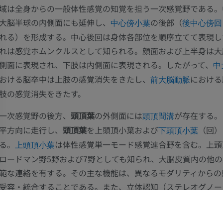
域は全身からの一般体性感覚の知覚を担う一次感覚野である。
大脳半球の内側面にも延伸し、
の後部（
中心傍小葉
後中心傍回
れる）を形成する。中心後回は身体各部位を順序立てて表現し
れは感覚ホムンクルスとして知られる。顔面および上半身は大
側面に表現され、下肢は内側面に表現される。したがって、
中
おける脳卒中は上肢の感覚消失をきたし、
における
前大脳動脈
肢の感覚消失をきたす。
一次感覚野の後方、
頭頂葉
の外側面には
が存在する。
頭頂間溝
平方向に走行し、
頭頂葉
を上頭頂小葉および
（回）
下頭頂小葉
る。
は体性感覚単一モード感覚連合野を含む。上頭
上頭頂小葉
ロードマン野5野および7野としても知られ、大脳皮質内の他
範な連絡を有する。その主な機能は、異なるモダリティからの
受容・統合することである。また、立体認知（ステレオグノー
て知られる高次連合処理にも関与する。これにより、視覚的補
の中の物体を認識することが可能となる。