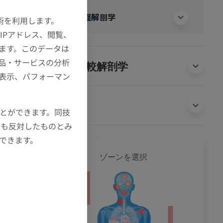
ステレオグ
人体神経解剖学
技術を利用します。
間認識に影
IPアドレス、閲覧、
ことが多
ます。このデータは
よび左視野
品・サービスの分析
動物の比較解剖学
の表示、パフォーマン
翻訳
ことができます。同技
にも反対したものとみ
もできます。
全身
cerebral cortex’,
ゾーンを選択
ncott Williams &
ション
Jul 25]. In:
Available from: