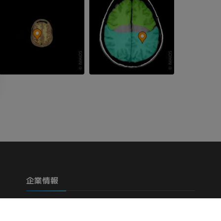
下腿（動脈・
CT
無料
下肢動脈造影
血管造影
無料
企業情報
私たちについて