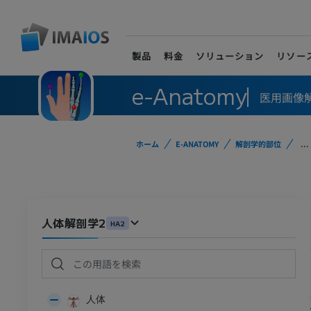
製品
料金
ソリューション
リソー
e-Anatomy
医用画像
ホーム
E-ANATOMY
解剖学的部位
...
人体解剖学2
HA2
人体