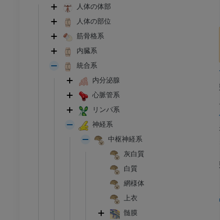
人体の体部
人体の部位
筋骨格系
内臓系
統合系
内分泌腺
心脈管系
リンパ系
神経系
中枢神経系
灰白質
白質
網様体
上衣
髄膜