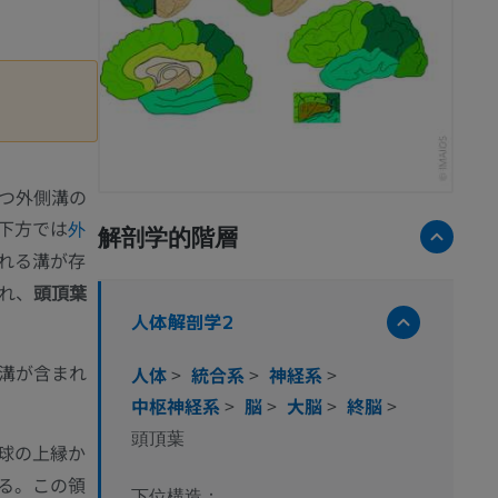
つ外側溝の
下方では
外
解剖学的階層
れる溝が存
れ、
頭頂葉
人体解剖学2
溝が含まれ
人体
>
統合系
>
神経系
>
中枢神経系
>
脳
>
大脳
>
終脳
>
頭頂葉
球の上縁か
る。この領
下位構造：