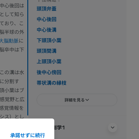
中心後回は
頭頂弁蓋
として知ら
中心後回
ており、こ
中心後溝
脳半球の外
下頭頂小葉
に
大脳動脈
脳卒中は下
頭頂間溝
上頭頂小葉
この溝は水
後中心傍回
に分割す
帯状溝の縁枝
頂小葉はブ
の感覚野と広
詳細を見る
感覚情報を
シス）とし
助なしに手
人体解剖学1
承諾せずに続行