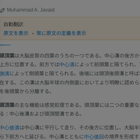
Muhammad A. Javaid
自動翻訳
原文を表示
常に原文の定義を表示
頭頂葉
は大脳皮質の四葉のうちの一つである。中心溝の後方か
上方に位置する。前方では
によって前頭葉と隔てられ、
中心溝
によって側頭葉と隔てられる。後端には頭頂後頭溝と呼ば
側溝
在する。この溝は大脳半球の内側面においてより明瞭に認めら
を後頭葉から分離する。
頭頂葉
の主な機能は感覚処理である。頭頂葉には二つの重要な
る：中心後溝および頭頂間溝である。
は中心溝に平行して走り、その後方に位置し、大脳半
中心後溝
ら下前方へと延びる。中心溝とともに
の境界を形成す
中心後回