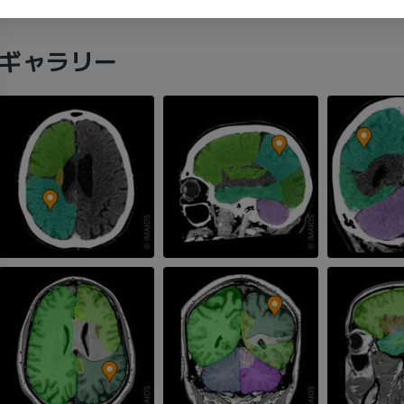
肩関節MRI
下肢X線
MRI
X線画像
ギャラリー
プレミアム
無料
手関節MRI
下肢MRI
MRI
MRI
プレミアム
プレミアム
肘関節MRI
股関節MRI
MRI
MRI
プレミアム
プレミアム
手部MRI
膝 MRI
MRI
MRI
プレミアム
プレミアム