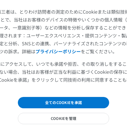
上頭頂小葉の左側（優位半球側）の損傷は、立体認知不能（ア
た第三者は、とりわけ訪問者の測定のためにCookieまたは類似
ノーシス）をきたしうる。一方、右頭頂葉側の病変は身体の空
することで、当社はお客様のデバイスの特徴やいくつかの個人情報（
響を及ぼし、半側空間無視症候群と呼ばれる状態を引き起こす
ータ、一意識別子等）などの情報を分析し保存することができ
い。半側空間無視症候群を有する者は、しばしば自身の左側お
理されます：ユーザーエクスペリエンス・提供コンテンツ・製
内の物体に対する認識が欠如する。
定と分析、SNSとの連携、パーソナライズされたコンテンツ
ツの訴求。詳細は
プライバシーポリシー
をご覧ください。
この翻訳に問題がありますか？
報告する
ツールにアクセスして、いつでも承諾や拒否、その取り消しをする
ない場合、当社はお客様が正当な利益に基づくCookieの保存
参考文献
Cookieを承諾」をクリックして同技術の利用に同意すること
上肢
下肢
Snell, R.S. (2010). ‘Chapter 8: The structure and functional localization of the 
in
Clinical Neuroanatomy
. (7th ed.) Philadelphia: Wolters Kluwer Health/Lippi
Wilkins, pp.284-303.
上肢MRI
下肢
全てのCOOKIEを承諾
MRI
イラストレー
Javed, K., Reddy, V. and Lui, F. Neuroanatomy, Cerebral Cortex. [Updated 2023 
StatPearls [Internet]. Treasure Island (FL): StatPearls Publishing; 2023 Jan-. 
COOKIEを管理
プレミアム
プレミアム
https://www.ncbi.nlm.nih.gov/books/NBK537247/