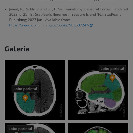
Javed, K., Reddy, V. and Lui, F. Neuroanatomy, Cerebral Cortex. [Updated
2023 Jul 25]. In: StatPearls [Internet]. Treasure Island (FL): StatPearls
Publishing; 2023 Jan-. Available from:
https://www.ncbi.nlm.nih.gov/books/NBK537247/
Galeria