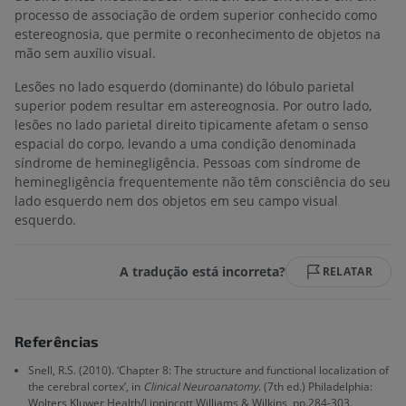
processo de associação de ordem superior conhecido como
estereognosia, que permite o reconhecimento de objetos na
mão sem auxílio visual.
Lesões no lado esquerdo (dominante) do lóbulo parietal
superior podem resultar em astereognosia. Por outro lado,
lesões no lado parietal direito tipicamente afetam o senso
espacial do corpo, levando a uma condição denominada
síndrome de heminegligência. Pessoas com síndrome de
heminegligência frequentemente não têm consciência do seu
lado esquerdo nem dos objetos em seu campo visual
esquerdo.
A tradução está incorreta?
RELATAR
Referências
Snell, R.S. (2010). ‘Chapter 8: The structure and functional localization of
the cerebral cortex’, in
Clinical Neuroanatomy
. (7th ed.) Philadelphia:
Wolters Kluwer Health/Lippincott Williams & Wilkins, pp.284-303.