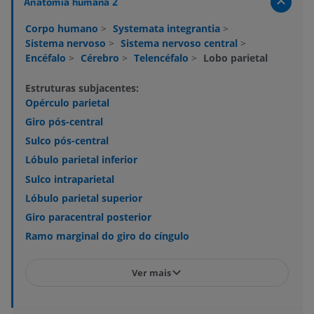
Anatomia humana 2
Corpo humano
>
Systemata integrantia
>
Sistema nervoso
>
Sistema nervoso central
>
Encéfalo
>
Cérebro
>
Telencéfalo
>
Lobo parietal
Estruturas subjacentes:
Opérculo parietal
Giro pós-central
Sulco pós-central
Lóbulo parietal inferior
Sulco intraparietal
Lóbulo parietal superior
Giro paracentral posterior
Ramo marginal do giro do cíngulo
Ver mais