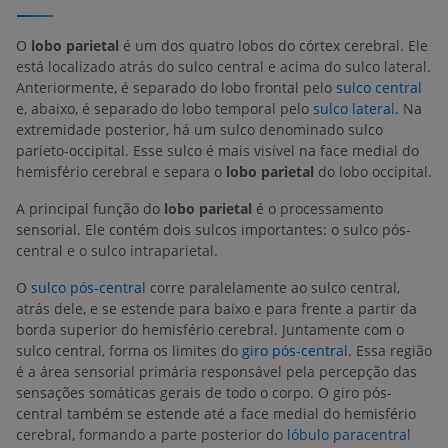
O
lobo parietal
é um dos quatro lobos do córtex cerebral. Ele
está localizado atrás do sulco central e acima do sulco lateral.
Anteriormente, é separado do lobo frontal pelo
sulco central
e, abaixo, é separado do lobo temporal pelo
sulco lateral
. Na
extremidade posterior, há um sulco denominado sulco
parieto-occipital. Esse sulco é mais visível na face medial do
hemisfério cerebral e separa o
lobo parietal
do lobo occipital.
A principal função do
lobo parietal
é o processamento
sensorial. Ele contém dois sulcos importantes: o sulco pós-
central e o sulco intraparietal.
O
sulco pós-central
corre paralelamente ao sulco central,
atrás dele, e se estende para baixo e para frente a partir da
borda superior do hemisfério cerebral. Juntamente com o
sulco central, forma os limites do
giro pós-central
. Essa região
é a área sensorial primária responsável pela percepção das
sensações somáticas gerais de todo o corpo. O giro pós-
central também se estende até a face medial do hemisfério
cerebral, formando a parte posterior do
lóbulo paracentral