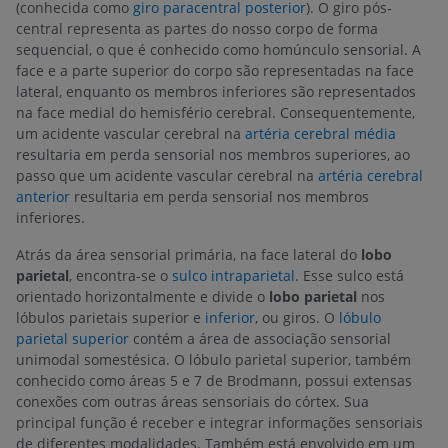
(conhecida como
giro paracentral posterior
). O giro pós-
central representa as partes do nosso corpo de forma
sequencial, o que é conhecido como homúnculo sensorial. A
face e a parte superior do corpo são representadas na face
lateral, enquanto os membros inferiores são representados
na face medial do hemisfério cerebral. Consequentemente,
um acidente vascular cerebral na
artéria cerebral média
resultaria em perda sensorial nos membros superiores, ao
passo que um acidente vascular cerebral na
artéria cerebral
anterior
resultaria em perda sensorial nos membros
inferiores.
Atrás da área sensorial primária, na face lateral do
lobo
parietal
, encontra-se o
sulco intraparietal
. Esse sulco está
orientado horizontalmente e divide o
lobo parietal
nos
lóbulos parietais superior e
inferior
, ou giros. O
lóbulo
parietal superior
contém a área de associação sensorial
unimodal somestésica. O lóbulo parietal superior, também
conhecido como áreas 5 e 7 de Brodmann, possui extensas
conexões com outras áreas sensoriais do córtex. Sua
principal função é receber e integrar informações sensoriais
de diferentes modalidades. Também está envolvido em um