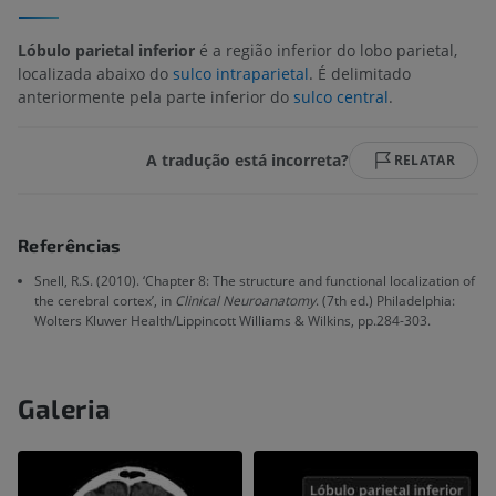
Lóbulo parietal inferior
é a região inferior do lobo parietal,
localizada abaixo do
sulco intraparietal
. É delimitado
anteriormente pela parte inferior do
sulco central
.
A tradução está incorreta?
RELATAR
Referências
Snell, R.S. (2010). ‘Chapter 8: The structure and functional localization of
the cerebral cortex’, in
Clinical Neuroanatomy
. (7th ed.) Philadelphia:
Wolters Kluwer Health/Lippincott Williams & Wilkins, pp.284-303.
Galeria