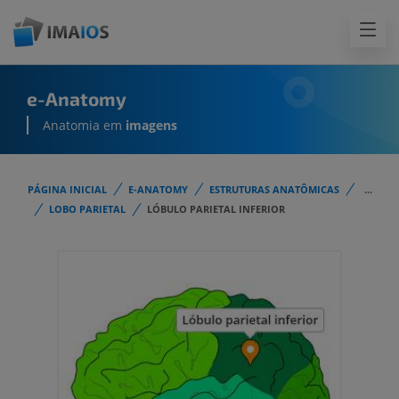
e-Anatomy
Anatomia em
imagens
PÁGINA INICIAL
E-ANATOMY
ESTRUTURAS ANATÔMICAS
...
LOBO PARIETAL
LÓBULO PARIETAL INFERIOR