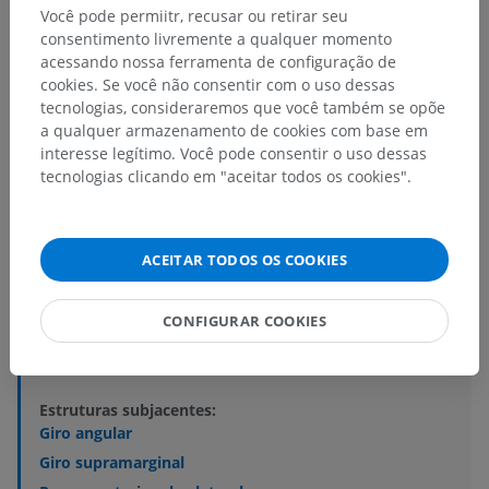
Você pode permiitr, recusar ou retirar seu
consentimento livremente a qualquer momento
acessando nossa ferramenta de configuração de
cookies. Se você não consentir com o uso dessas
tecnologias, consideraremos que você também se opõe
a qualquer armazenamento de cookies com base em
interesse legítimo. Você pode consentir o uso dessas
Hierarquia anatômica
tecnologias clicando em "aceitar todos os cookies".
Anatomia humana 2
ACEITAR TODOS OS COOKIES
Corpo humano
>
Systemata integrantia
>
Sistema nervoso
>
Sistema nervoso central
>
CONFIGURAR COOKIES
Encéfalo
>
Cérebro
>
Telencéfalo
>
Lobo parietal
>
Lóbulo parietal inferior
Estruturas subjacentes:
Giro angular
Giro supramarginal