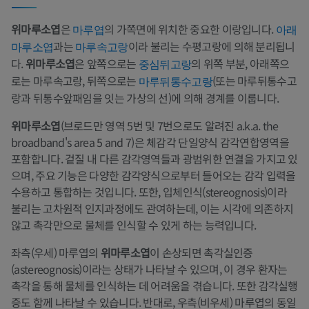
위마루소엽
은
의 가쪽면에 위치한 중요한 이랑입니다.
마루엽
아래
과는
이라 불리는 수평고랑에 의해 분리됩니
마루소엽
마루속고랑
다.
위마루소엽
은 앞쪽으로는
의 위쪽 부분, 아래쪽으
중심뒤고랑
로는 마루속고랑, 뒤쪽으로는
(또는 마루뒤통수고
마루뒤통수고랑
랑과 뒤통수앞패임을 잇는 가상의 선)에 의해 경계를 이룹니다.
위마루소엽
(브로드만 영역 5번 및 7번으로도 알려진 a.k.a. the
broadband's area 5 and 7)은 체감각 단일양식 감각연합영역을
포함합니다. 겉질 내 다른 감각영역들과 광범위한 연결을 가지고 있
으며, 주요 기능은 다양한 감각양식으로부터 들어오는 감각 입력을
수용하고 통합하는 것입니다. 또한, 입체인식(stereognosis)이라
불리는 고차원적 인지과정에도 관여하는데, 이는 시각에 의존하지
않고 촉각만으로 물체를 인식할 수 있게 하는 능력입니다.
좌측(우세) 마루엽의
위마루소엽
이 손상되면 촉각실인증
(astereognosis)이라는 상태가 나타날 수 있으며, 이 경우 환자는
촉각을 통해 물체를 인식하는 데 어려움을 겪습니다. 또한 감각실행
증도 함께 나타날 수 있습니다. 반대로, 우측(비우세) 마루엽의 동일