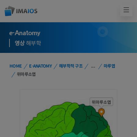
e-Anatomy
영상
해부학
HOME
E-ANATOMY
해부학적 구조
...
마루엽
위마루소엽