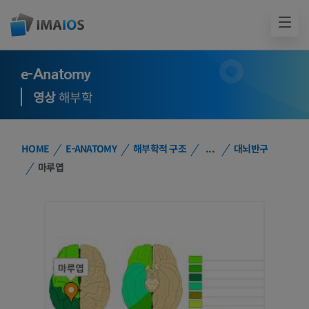
e-Anatomy
영상
해부학
HOME
E-ANATOMY
해부학적 구조
...
대뇌반구
마루엽