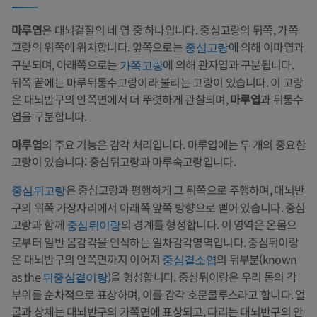
마루엽
은 대뇌겉질의 네 엽 중 하나입니다. 중심고랑의 뒤쪽, 가쪽
고랑의 위쪽에 위치합니다. 앞쪽으로는
에 의해 이마엽과
중심고랑
구분되며, 아래쪽으로는
에 의해 관자엽과 구분됩니다.
가쪽고랑
뒤쪽 끝에는 마루뒤통수고랑이라 불리는 고랑이 있습니다. 이 고랑
은 대뇌반구의 안쪽면에서 더 뚜렷하게 관찰되며,
마루엽
과 뒤통수
엽을 구분합니다.
마루엽
의 주요 기능은 감각 처리입니다. 마루엽에는 두 개의 중요한
고랑이 있습니다: 중심뒤고랑과 마루속고랑입니다.
은 중심고랑과 평행하게 그 뒤쪽으로 주행하며, 대뇌반
중심뒤고랑
구의 위쪽 가장자리에서 아래쪽 앞쪽 방향으로 뻗어 있습니다. 중심
고랑과 함께
의 경계를 형성합니다. 이 영역은 온몸으
중심뒤이랑
로부터 일반 몸감각을 인식하는 일차감각영역입니다. 중심뒤이랑
은 대뇌반구의 안쪽면까지 이어져
의 뒤부분(known
중심곁소엽
as the
)을 형성합니다. 중심뒤이랑은 우리 몸의 각
뒤중심곁이랑
부위를 순차적으로 표상하며, 이를 감각 호문쿨루스라고 합니다. 얼
굴과 상체는 대뇌반구의 가쪽면에 표상되고, 다리는 대뇌반구의 안