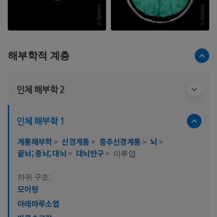
해부학적 계층
인체 해부학 2
인체 해부학 1
계통해부학
>
신경계통
>
중추신경계통
>
뇌
>
끝뇌; 종뇌; 대뇌
>
대뇌반구
>
마루엽
하위 구조:
모이랑
아래마루소엽