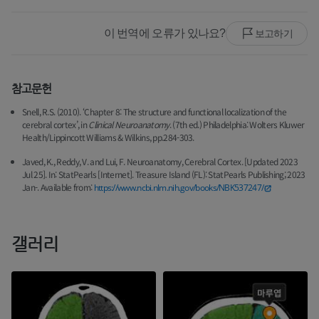
이 번역에 오류가 있나요?
보고하기
참고문헌
Snell, R.S. (2010). ‘Chapter 8: The structure and functional localization of the
cerebral cortex’, in
Clinical Neuroanatomy
. (7th ed.) Philadelphia: Wolters Kluwer
Health/Lippincott Williams & Wilkins, pp.284-303.
Javed, K., Reddy, V. and Lui, F. Neuroanatomy, Cerebral Cortex. [Updated 2023
Jul 25]. In: StatPearls [Internet]. Treasure Island (FL): StatPearls Publishing; 2023
Jan-. Available from:
https://www.ncbi.nlm.nih.gov/books/NBK537247/
갤러리