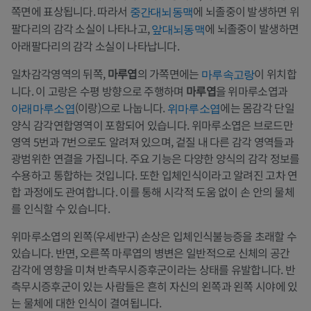
쪽면에 표상됩니다. 따라서
에 뇌졸중이 발생하면 위
중간대뇌동맥
팔다리의 감각 소실이 나타나고,
에 뇌졸중이 발생하면
앞대뇌동맥
아래팔다리의 감각 소실이 나타납니다.
일차감각영역의 뒤쪽,
마루엽
의 가쪽면에는
이 위치합
마루속고랑
니다. 이 고랑은 수평 방향으로 주행하며
마루엽
을 위마루소엽과
(이랑)으로 나눕니다.
에는 몸감각 단일
아래마루소엽
위마루소엽
양식 감각연합영역이 포함되어 있습니다. 위마루소엽은 브로드만
영역 5번과 7번으로도 알려져 있으며, 겉질 내 다른 감각 영역들과
광범위한 연결을 가집니다. 주요 기능은 다양한 양식의 감각 정보를
수용하고 통합하는 것입니다. 또한 입체인식이라고 알려진 고차 연
합 과정에도 관여합니다. 이를 통해 시각적 도움 없이 손 안의 물체
를 인식할 수 있습니다.
위마루소엽의 왼쪽(우세반구) 손상은 입체인식불능증을 초래할 수
있습니다. 반면, 오른쪽 마루엽의 병변은 일반적으로 신체의 공간
감각에 영향을 미쳐 반측무시증후군이라는 상태를 유발합니다. 반
측무시증후군이 있는 사람들은 흔히 자신의 왼쪽과 왼쪽 시야에 있
는 물체에 대한 인식이 결여됩니다.