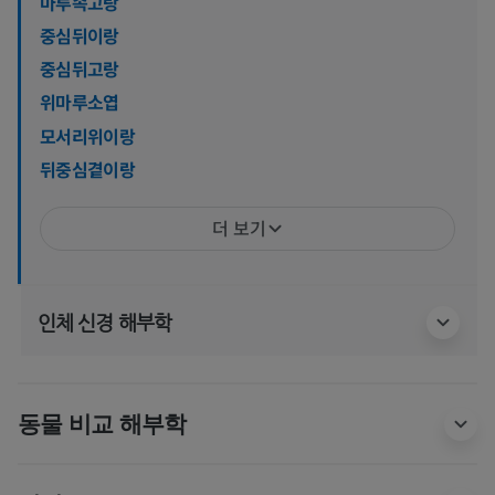
마루속고랑
중심뒤이랑
중심뒤고랑
위마루소엽
모서리위이랑
뒤중심곁이랑
더 보기
인체 신경 해부학
동물 비교 해부학