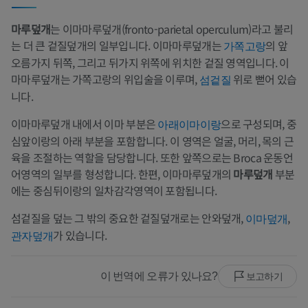
마루덮개
는 이마마루덮개(fronto-parietal operculum)라고 불리
는 더 큰 겉질덮개의 일부입니다. 이마마루덮개는
의 앞
가쪽고랑
오름가지 뒤쪽, 그리고 뒤가지 위쪽에 위치한 겉질 영역입니다. 이
마마루덮개는 가쪽고랑의 위입술을 이루며,
위로 뻗어 있습
섬겉질
니다.
이마마루덮개 내에서 이마 부분은
으로 구성되며, 중
아래이마이랑
심앞이랑의 아래 부분을 포함합니다. 이 영역은 얼굴, 머리, 목의 근
육을 조절하는 역할을 담당합니다. 또한 앞쪽으로는 Broca 운동언
어영역의 일부를 형성합니다. 한편, 이마마루덮개의
마루덮개
부분
에는 중심뒤이랑의 일차감각영역이 포함됩니다.
섬겉질을 덮는 그 밖의 중요한 겉질덮개로는 안와덮개,
,
이마덮개
가 있습니다.
관자덮개
이 번역에 오류가 있나요?
보고하기