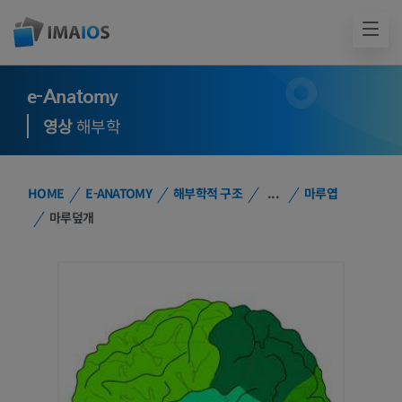
e-Anatomy
영상
해부학
HOME
E-ANATOMY
해부학적 구조
...
마루엽
마루덮개