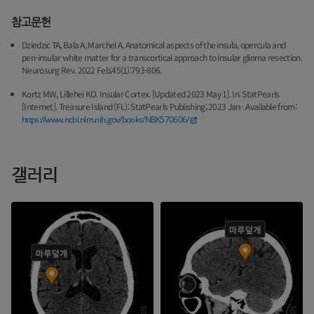
참고문헌
Dziedzic TA, Bala A, Marchel A. Anatomical aspects of the insula, opercula and
peri-insular white matter for a transcortical approach to insular glioma resection.
Neurosurg Rev. 2022 Feb;45(1):793-806.
Kortz MW, Lillehei KO. Insular Cortex. [Updated 2023 May 1]. In: StatPearls
[Internet]. Treasure Island (FL): StatPearls Publishing; 2023 Jan-. Available from:
https://www.ncbi.nlm.nih.gov/books/NBK570606/
갤러리