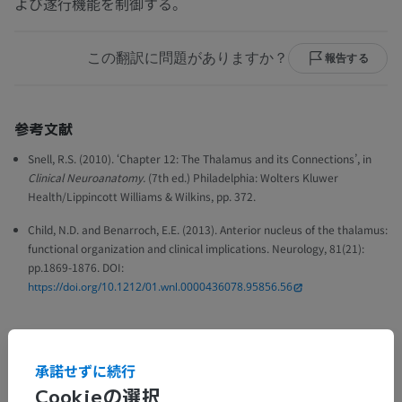
よび遂行機能を制御する。
この翻訳に問題がありますか？
報告する
参考文献
Snell, R.S. (2010). ‘Chapter 12: The Thalamus and its Connections’, in
Clinical Neuroanatomy.
(7th ed.) Philadelphia: Wolters Kluwer
Health/Lippincott Williams & Wilkins, pp. 372.
Child, N.D. and Benarroch, E.E. (2013). Anterior nucleus of the thalamus:
functional organization and clinical implications. Neurology, 81(21):
pp.1869-1876. DOI:
https://doi.org/10.1212/01.wnl.0000436078.95856.56
ギャラリー
承諾せずに続行
Cookieの選択