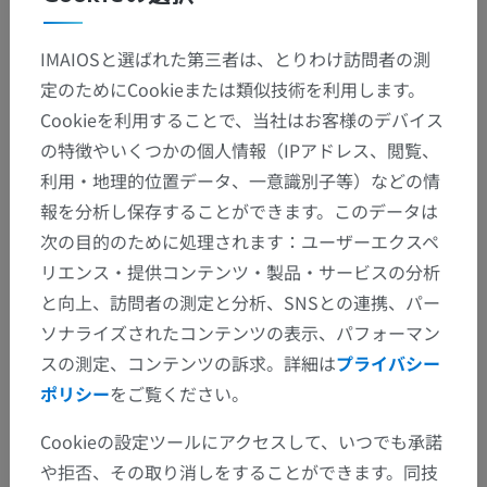
IMAIOSと選ばれた第三者は、とりわけ訪問者の測
定のためにCookieまたは類似技術を利用します。
Cookieを利用することで、当社はお客様のデバイス
の特徴やいくつかの個人情報（IPアドレス、閲覧、
利用・地理的位置データ、一意識別子等）などの情
報を分析し保存することができます。このデータは
次の目的のために処理されます：ユーザーエクスペ
解剖学的階層
リエンス・提供コンテンツ・製品・サービスの分析
と向上、訪問者の測定と分析、SNSとの連携、パー
ソナライズされたコンテンツの表示、パフォーマン
人体解剖学2
スの測定、コンテンツの訴求。詳細は
プライバシー
ポリシー
をご覧ください。
人体解剖学1
Cookieの設定ツールにアクセスして、いつでも承諾
系統解剖
>
神経系
>
中枢神経系
>
脳
>
前脳
>
や拒否、その取り消しをすることができます。同技