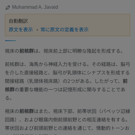
Muhammad A. Javaid
自動翻訳
原文を表示
常に原文の定義を表示
視床の
前核群
は、視床前上部に明瞭な隆起を形成する。
前核群は、海馬から神経入力を受ける。その経路は、脳弓
を介した直接経路と、脳弓が乳頭体にシナプスを形成する
間接経路（乳頭体視床路）の2つがある。したがって、
前
核群
の重要な機能の一つは記憶形成に関与することであ
る。
視床の
前核群
はまた、視床下部、前帯状回（パペッツ辺縁
回路）、および眼窩内側前頭前野との相互連絡を有する。
帯状回および前頭前野との連絡を通じて、情動的トーンお