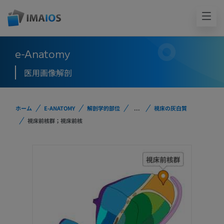
e-Anatomy
医用画像解剖
ホーム
E-ANATOMY
解剖学的部位
...
視床の灰白質
視床前核群；視床前核