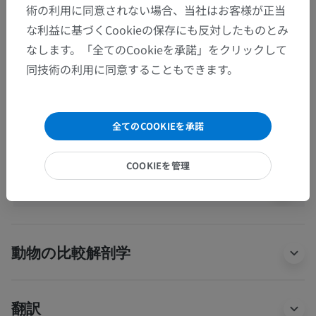
間脳
>
視床；背側視床
>
視床の灰白質
>
術の利用に同意されない場合、当社はお客様が正当
視床前核群；視床前核
な利益に基づくCookieの保存にも反対したものとみ
なします。「全てのCookieを承諾」をクリックして
下位構造：
同技術の利用に同意することもできます。
背側前核；前背側核
内側前核；前内側核
腹側前核
全てのCOOKIEを承諾
COOKIEを管理
人体神経解剖学
動物の比較解剖学
翻訳