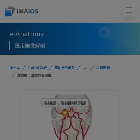
e-Anatomy
医用画像解剖
ホーム
E-ANATOMY
解剖学的部位
...
内頸動脈
海綿部；海綿静脈洞部