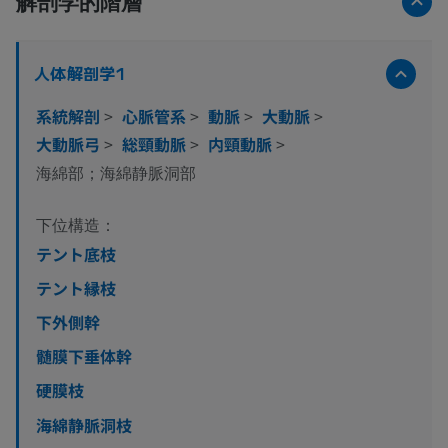
解剖学的階層
人体解剖学1
系統解剖
>
心脈管系
>
動脈
>
大動脈
>
大動脈弓
>
総頸動脈
>
内頸動脈
>
海綿部；海綿静脈洞部
下位構造：
テント底枝
テント縁枝
下外側幹
髄膜下垂体幹
硬膜枝
海綿静脈洞枝