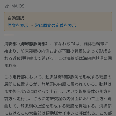
IMAIOS
自動翻訳
原文を表示
常に原文の定義を表示
海綿部（海綿静脈洞部）
、すなわちC4は、錐体舌靱帯に
始まり、前床突起の内側および下面の骨膜によって形成さ
れる近位硬膜輪まで延びる。この海綿部は海綿静脈洞に囲
まれる。
この走行部において、動脈は海綿静脈洞を形成する硬膜の
層間に位置するが、静脈洞の内膜に覆われている。動脈は
まず後床突起に向かって上行し、次いで蝶形骨体の側方を
前方へ走行し、さらに前床突起の内側面において上方へ弯
曲して、静脈洞の上壁を形成する硬膜を貫通する。海綿部
におけるこの弯曲部は頸動脈サイホンと呼ばれる。この部