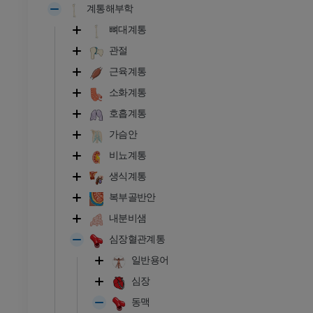
계통해부학
뼈대계통
관절
근육계통
소화계통
호흡계통
가슴안
비뇨계통
생식계통
복부골반안
내분비샘
심장혈관계통
일반용어
심장
동맥