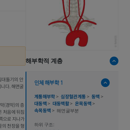
해부학적 계층
침대돌기의 안
인체 해부학 1
니다. 해면굴
계통해부학
>
심장혈관계통
>
동맥
>
대동맥
>
대동맥활
>
온목동맥
>
막(경막)의 층
속목동맥
>
해면굴부분
은 처음에 뒤침
앞쪽으로 지나가
굴의 천장을 형
하위 구조: