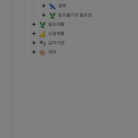
정맥
방사선 촬영
다리 방사선 촬영
림프줄기와 림프관
 사진
방사선 사진
림프계통
무료
신경계통
다리
감각기관
삽화
외피
프리미엄
발목 및 발 CT
CT
프리미엄