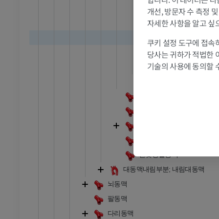
목부분
개선, 방문자 수 측정 
자세한 사항을 알고 싶
바위부분
해면굴부분
쿠키 설정 도구에 접속하
발목 - 발
대뇌부분
당사는 귀하가 적법한 
기술의 사용에 동의할 
목동맥사이펀
RI
발목 MRI
목동맥팽대
MRI
오른온목동맥
프리미엄
왼온목동맥
빗장밑동맥
관절조영 CT
발앞부 MRI
오른빗장밑동맥
절
MRI
왼빗장밑동맥
프리미엄
대동맥내림부분; 내림대동맥
RI
다리 MRI
뇌동맥
MRI
팔동맥
프리미엄
다리동맥