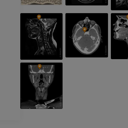
팔 혈관조영술
발앞부 MRI
혈관조영
MRI
무료
프리미엄
가시인간프로젝트
다리 CTA
사진
CT
프리미엄
프리미엄
다리 동맥 및
CT
무료
다리 혈관조
혈관조영
무료