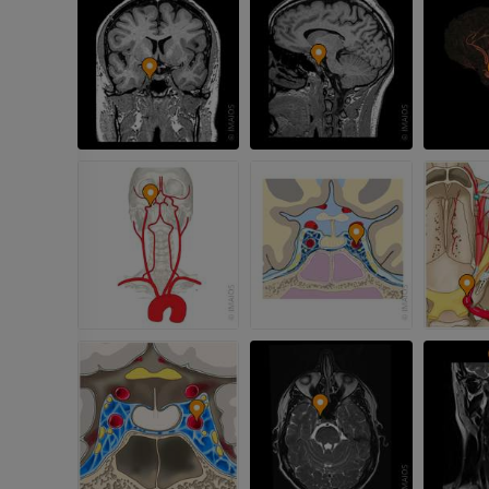
팔꿈치 MRI
엉덩이 MRI
MRI
MRI
프리미엄
프리미엄
손 MRI
무릎 MRI
MRI
MRI
프리미엄
프리미엄
팔 방사선촬영
무릎 관절조영
방사선 사진
CT 관절
프리미엄
프리미엄
팔
발목 및 발뒤부
삽화
MRI
프리미엄
프리미엄