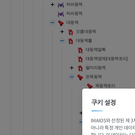
허파동맥
허파동맥
대동맥
오름대동맥
대동맥활
대동맥잘록
대동맥옆체[대동맥토리]
팔머리동맥
온목동맥
목동맥토리
목동맥팽대 (온목동맥)
쿠키 설정
목동맥갈림
바깥목동맥
IMAIOS와 선정된 제
속목동맥
아니라 특정 개인 데이터(
속목동맥분절(Bouthi
합니다. 이 데이터는 다