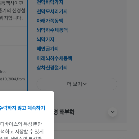
천막바닥가지
 목동맥사이펀
신경줄기의 신경섬
천막모서리가지
 위치합니다.
아래가쪽동맥
뇌막하수체동맥
뇌막가지
해면굴가지
아래뇌하수체동맥
삼차신경절가지
 free
st 10, 2004, from
더 보기
수락하지 않고 계속하기
인체 신경 해부학
는 디바이스의 특성 뿐만
 분석하고 저장할 수 있게
제품 및 서비스의 분석과