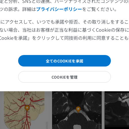
定と分析、SNSとの連携、パーソナライズされたコンテンツ
上肢
下肢
ツの訴求。詳細は
プライバシーポリシー
をご覧ください。
上肢MRI
下肢
ツールにアクセスして、いつでも承諾や拒否、その取り消しをする
MRI
イラストレー
ない場合、当社はお客様が正当な利益に基づくCookieの保存
プレミアム
プレミアム
Cookieを承諾」をクリックして同技術の利用に同意すること
肩関節MRI
下肢X線
MRI
X線画像
全てのCOOKIEを承諾
プレミアム
無料
COOKIEを管理
手関節MRI
下肢MRI
MRI
MRI
プレミアム
プレミアム
肘関節MRI
股関節MRI
MRI
MRI