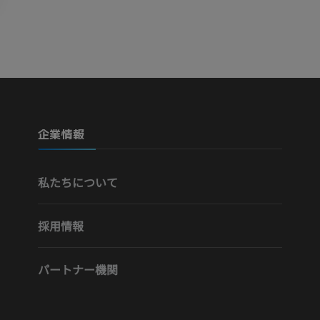
Visible Human Project
下肢CTA
写真
CT
プレミアム
プレミアム
下腿（動脈・
企業情報
CT
無料
私たちについて
下肢動脈造影
血管造影
採用情報
無料
パートナー機関