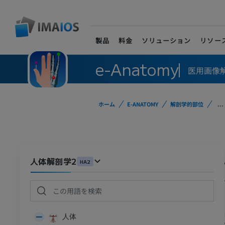
製品
料金
ソリューション
リソー
e-Anatomy
医用画像
ホーム
E-ANATOMY
解剖学的部位
...
人体解剖学2
HA2
人体