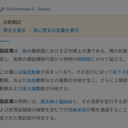
Muhammad A. Javaid
自動翻訳
原文を表示
常に原文の定義を表示
脳底溝
は、
の腹側面における正中線上の溝である。橋の前面
橋
走し、尾側の橋延髄移行部から吻側の
にかけて延びる。
脚間窩
この溝には
が収まっており、その走行に沿って
脳底動脈
前下小
動脈、および
動脈などの複数の分枝が生じ、さらに上端部
迷路
動脈および
動脈が分岐する。
後大脳
脳底溝
の両側には、
と、その深部を走行する皮
横走橋小脳線維
よび皮質延髄路の線維を含む下行性
が橋を通過すること
錐体路
成された隆起部が存在する。