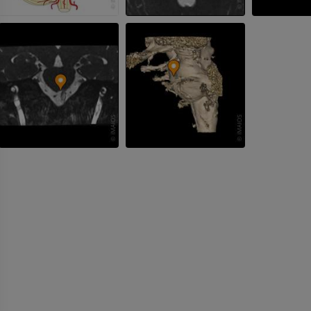
プレミアム
プレミアム
手部MRI
膝 MRI
MRI
MRI
プレミアム
プレミアム
上肢X線
膝関節CT関
X線画像
CT関節造影
プレミアム
プレミアム
上肢
足関節・後足
イラストレーション
MRI
プレミアム
プレミアム
上肢動脈造影
前足MRI
血管造影
MRI
無料
プレミアム