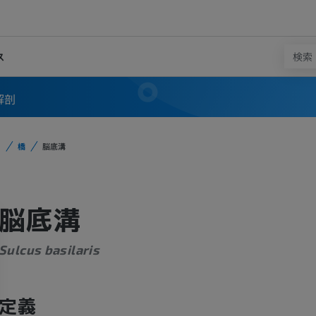
ス
解剖
橋
脳底溝
脳底溝
Sulcus basilaris
定義