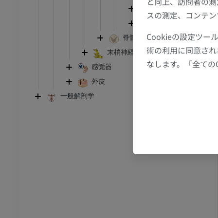
と向上、訪問者の測
足首 - 足
第四脳室蓋
スの測定、コンテン
延髄
I
足根MRI
Cookieの設定
脊髄
MRI
術の利用に同意され
末梢神経系
アム
プレミアム
なします。「全ての
感覚器
外皮
CT関節造影
前足MRI
節造影
MRI
一般解剖学
アム
プレミアム
RI
下肢MRI
MRI
アム
プレミアム
線
下肢X線
像
X線画像