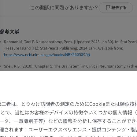
この翻訳に問題がありますか？
報告する
参考文献
Rahman M, Tadi P. Neuroanatomy, Pons. [Updated 2023 Jan 30]. In: StatPearls
Treasure Island (FL): StatPearls Publishing; 2024 Jan-. Available from:
https://www.ncbi.nlm.nih.gov/books/NBK560589/
Snell, R.S. (2010). ‘Chapter 5: The Brainstem’, in Clinical Neuroanatomy. (7th e
Philadelphia: Wolters Kluwer Health/Lippincott Williams & Wilkins, pp. 206.
ギャラリー
た第三者は、とりわけ訪問者の測定のためにCookieまたは類似
することで、当社はお客様のデバイスの特徴やいくつかの個人情報（
ータ、一意識別子等）などの情報を分析し保存することができ
理されます：ユーザーエクスペリエンス・提供コンテンツ・製