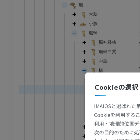
脳
大脳
小脳
脳幹
脳神経核
脳幹白質
中脳
橋
橋小脳三角
Cookieの選択
脳底溝
延髄橋溝
IMAIOSと選ばれ
橋底部
Cookieを利用
橋被蓋
利用・地理的位置デ
第四脳室
次の目的のために処
菱形窩