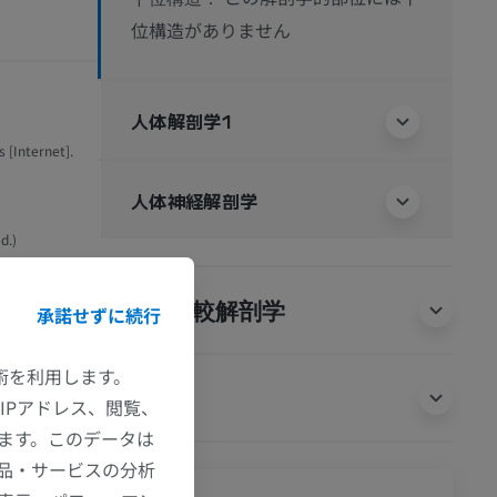
位構造がありません
人体解剖学1
 [Internet].
人体神経解剖学
d.)
動物の比較解剖学
承諾せずに続行
技術を利用します。
翻訳
IPアドレス、閲覧、
ます。このデータは
品・サービスの分析