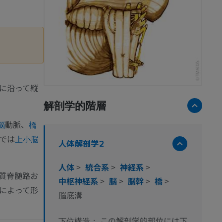
に沿って縦
解剖学的階層
動脈、
脳
橋
では
上小脳
人体解剖学2
人体
>
統合系
>
神経系
>
質脊髄路お
中枢神経系
>
脳
>
脳幹
>
橋
>
によって形
脳底溝
この解剖学的部位には下
下位構造：