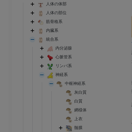
人体の体部
人体の部位
筋骨格系
内臓系
統合系
内分泌腺
心脈管系
リンパ系
神経系
中枢神経系
灰白質
白質
網様体
上衣
髄膜