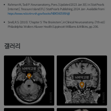
Rahman M, Tadi P. Neuroanatomy, Pons. [Updated 2023 Jan 30]. In: StatPearls
[Internet]. Treasure Island (FL): StatPearls Publishing; 2024 Jan-. Available from:
https://www.ncbi.nlm.nih.gov/books/NBK560589/
Snell, R.S. (2010). ‘Chapter 5: The Brainstem’, in Clinical Neuroanatomy. (7th ed.)
Philadelphia: Wolters Kluwer Health/Lippincott Williams & Wilkins, pp. 206.
갤러리