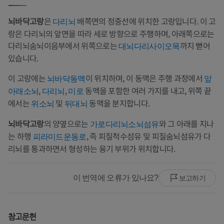
뇌바닥고랑
은
배쪽면의 정중선에 위치한 고랑입니다. 이 고
다리뇌
랑은 다리뇌의 앞면을 따라 세로 방향으로 주행하며, 아래쪽으로는
다리뇌숨뇌이음부에서 위쪽으로는
까지 뻗어
대뇌다리사이오목
있습니다.
이 고랑에는
이 위치하며, 이 동맥은 주행 과정에서
뇌바닥동맥
앞
,
,
동맥을 포함한 여러 가지를 내고, 위쪽 끝
아래소뇌
다리뇌
미로
에서는
및
동맥을 분지합니다.
위소뇌
뒤대뇌
뇌바닥고랑
의 양옆으로는
와 그 아래를 지나
가로다리뇌소뇌섬유
는 하행
, 즉 피질척수섬유 및 피질숨뇌섬유가 다
피라미드운동로
리뇌를 통과하면서 형성하는 융기 부위가 위치합니다.
이 번역에 오류가 있나요?
보고하기
참고문헌