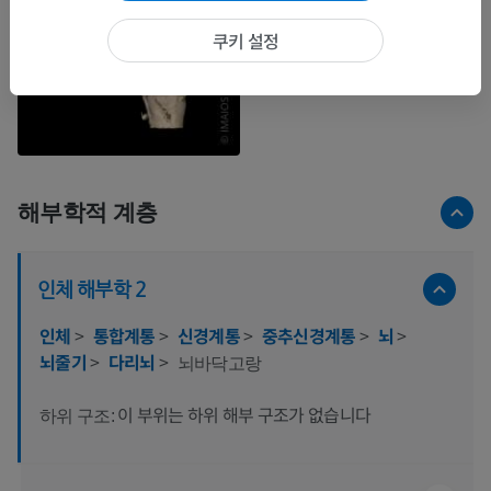
쿠키 설정
해부학적 계층
인체 해부학 2
인체
>
통합계통
>
신경계통
>
중추신경계통
>
뇌
>
뇌줄기
>
다리뇌
>
뇌바닥고랑
이 부위는 하위 해부 구조가 없습니다
하위 구조: