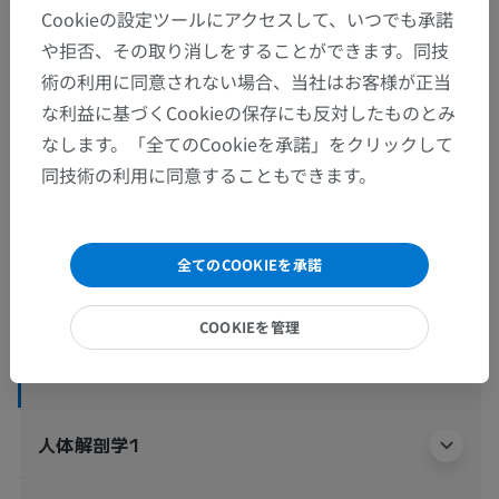
Cookieの設定ツールにアクセスして、いつでも承諾
や拒否、その取り消しをすることができます。同技
術の利用に同意されない場合、当社はお客様が正当
解剖学的階層
な利益に基づくCookieの保存にも反対したものとみ
なします。「全てのCookieを承諾」をクリックして
同技術の利用に同意することもできます。
人体解剖学2
人体
>
統合系
>
神経系
>
中枢神経系
>
脳
>
全てのCOOKIEを承諾
大脳
>
終脳
>
葉間溝
>
頭頂下溝
この解剖学的部位には下位構造がありま
COOKIEを管理
下位構造：
せん
人体解剖学1