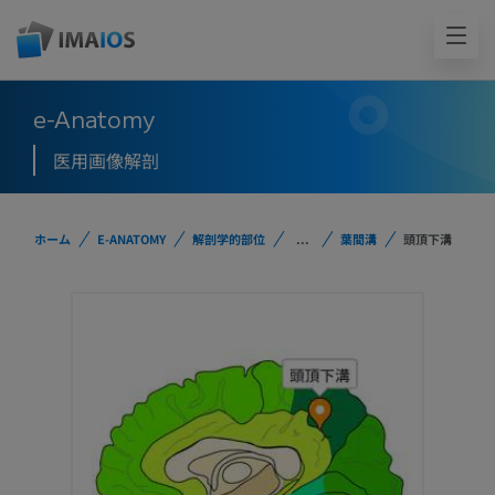
e-Anatomy
医用画像解剖
ホーム
E-ANATOMY
解剖学的部位
...
葉間溝
頭頂下溝