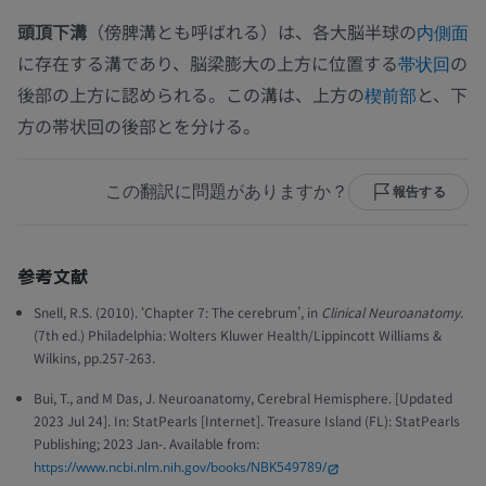
頭頂下溝
（傍脾溝とも呼ばれる）は、各大脳半球の
内側面
に存在する溝であり、脳梁膨大の上方に位置する
の
帯状回
後部の上方に認められる。この溝は、上方の
と、下
楔前部
方の帯状回の後部とを分ける。
この翻訳に問題がありますか？
報告する
参考文献
Snell, R.S. (2010). ‘Chapter 7: The cerebrum’, in
Clinical Neuroanatomy
.
(7th ed.) Philadelphia: Wolters Kluwer Health/Lippincott Williams &
Wilkins, pp.257-263.
Bui, T., and M Das, J. Neuroanatomy, Cerebral Hemisphere. [Updated
2023 Jul 24]. In: StatPearls [Internet]. Treasure Island (FL): StatPearls
Publishing; 2023 Jan-. Available from:
https://www.ncbi.nlm.nih.gov/books/NBK549789/